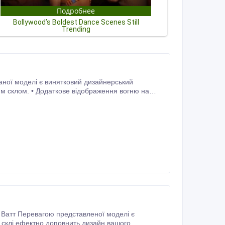
им склом. • Додаткове відображення вогню на
альному склі візуально створює надоб'ємне