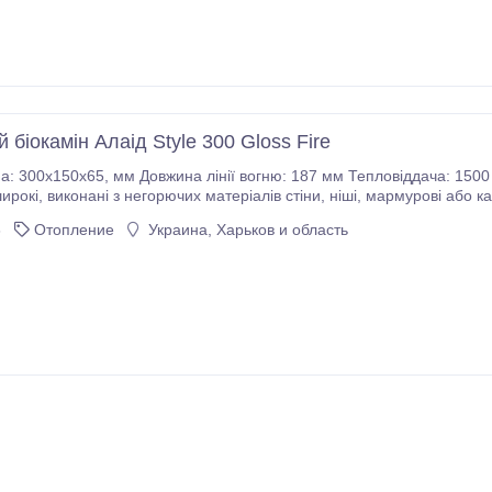
 біокамін Алаід Style 300 Gloss Fire
 мм Тепловіддача: 1500 Ватт Вузький паливний блок розроблений як
 портали. • Виготовляється з високоякісної
нержавіючої сталі товщиною 2-8 мм.
6
Отопление
Украина, Харьков и область