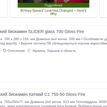
кий биокамин SLIDER glass 700 Gloss Fire
ї вогню: 500 мм • Особливістю даної моделі є винятковий дизайнерський
гляд виробу. • Верхня частина ПБ облицьовується чорним жаростійк
ині паливного блоку в поєднанні з відображенням полум'я на вертик
6
Отопление
Украина, Харьков и область
, як у дров'яному каміні.
кий биокамин Катмай C1 750-50 Gloss Fire
13 мм Тепловіддача: 3000 Ватт Перевагою представленої моделі є
ектно доповнить дизайн вашого