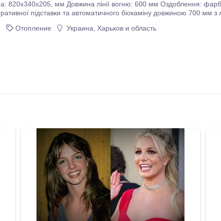
600 мм Оздоблення: фарбування за шкалою RAL Цей виріб складається із
тивної підставки та автоматичного біокаміну довжиною 700 мм з лінією вогню 600 мм
ся з високоякісного металу завтовшки 2мм.
6
Отопление
Украина, Харьков и область