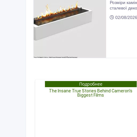
Розміри каміна: 820х340х205, мм Довжина лінії вогню: 
сталевої декора
виготовляєть
02/08/202