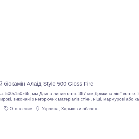
 біокамін Алаід Style 500 Gloss Fire
овжина лінії вогню: 2500 Ватт Вузький паливний блок розроблений як
 портали. • Виготовляється з високоякісної
нержавіючої сталі товщиною 2-8 мм.
6
Отопление
Украина, Харьков и область