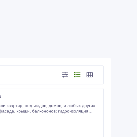
а
, и любых других