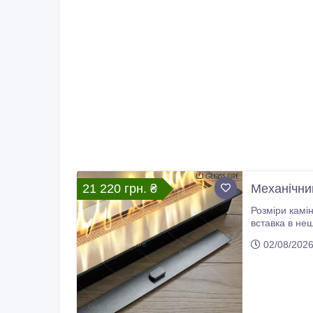
21 220 грн. ₴
Механічний
Розміри каміна: 500х150х65, мм Длина линии огня: 387 мм Д
вставка в неширокі, виконані з негорючих матеріалів стіни, ніші, мармурові або кам'яні
жаростійкої 
02/08/202