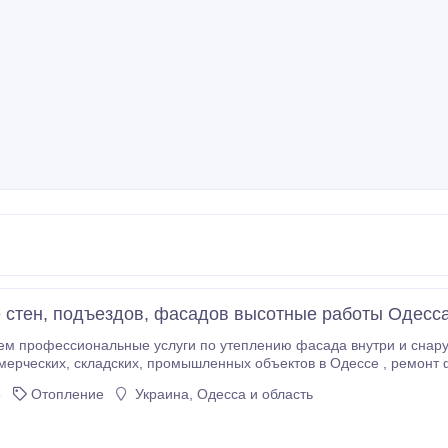
 стен, подъездов, фасадов высотные работы Одесс
офессиональные услуги по утеплению фасада внутри и снаружи квартир, подъездов, домов
се , ремонт фасада, крыши, балкононов; гидроизоляция
6
Отопление
Украина, Одесса и область
сделанные работы.