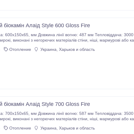
 біокамін Алаід Style 600 Gloss Fire
 мм Тепловіддача: 3000 Ватт Вузький паливний блок розроблений як
 портали. • Виготовляється з високоякісної
нержавіючої сталі товщиною 2-8 мм.
6
Отопление
Украина, Харьков и область
 біокамін Алаід Style 700 Gloss Fire
 мм Тепловіддача: 3500 Ватт Вузький паливний блок розроблений як
 портали. • Виготовляється з високоякісної
нержавіючої сталі товщиною 2-8 мм.
6
Отопление
Украина, Харьков и область