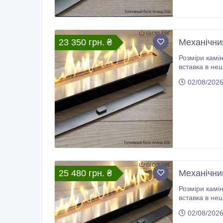
23 350 грн. ₴
Механічний
Розміри каміна: 600х150х65, мм Довжина лінії вогню: 487
вставка в неширокі, виконані з негорючих матеріалів стіни, ніші, мармурові або кам'яні
жаростійкої 
02/08/202
25 480 грн. ₴
Механічний
Розміри каміна: 700х150х65, мм Довжина лінії вогню: 587
вставка в неширокі, виконані з негорючих матеріалів стіни, ніші, мармурові або кам'яні
жаростійкої 
02/08/202