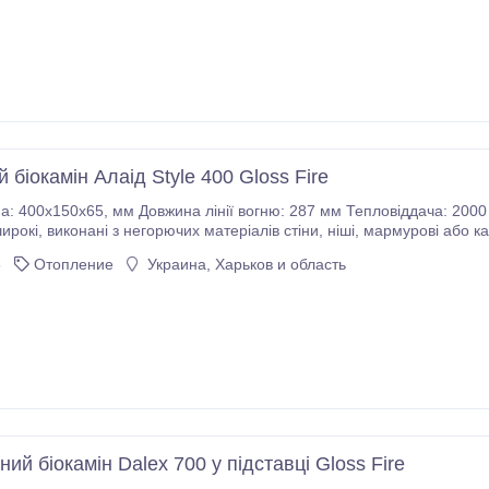
 біокамін Алаід Style 400 Gloss Fire
 мм Тепловіддача: 2000 Ватт Вузький паливний блок розроблений як
 портали. • Виготовляється з високоякісної
нержавіючої сталі товщиною 2-8 мм.
6
Отопление
Украина, Харьков и область
ий біокамін Dalex 700 у підставці Gloss Fire