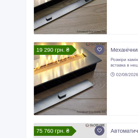
19 290 грн. ₴
Механічний
Розміри каміна: 400х150х65, мм Довжина лінії вогню: 287
вставка в неширокі, виконані з негорючих матеріалів стіни, ніші, мармурові або кам'яні
жаростійкої 
02/08/202
75 760 грн. ₴
Автоматичн