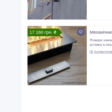
17 160 грн. ₴
Механічний
Розміри каміна: 300х150х65, мм Довжина лінії вогню: 187
вставка в неширокі, виконані з негорючих матеріалів стіни, ніші, мармурові або кам'яні
жаростійкої 
02/08/202