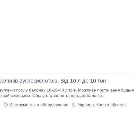
алонів вуглекислотою. Від 10 л до 10 тон
глекислоту у балонах 10-20-40 літрів. Можливе постачання будь-яко
ливий самовивіз. Обслуговування та продаж балонів..
6
Инструменты и оборудование
Украина, Киев и область