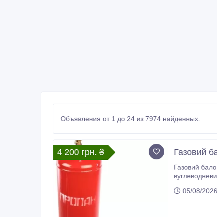
Объявления от 1 до 24 из 7974 найденных.
4 200 грн. ₴
Газовий б
Газовий балон пропановий 
вуглеводневих газів (пропану, бутану та їх сумішей). В
05/08/202