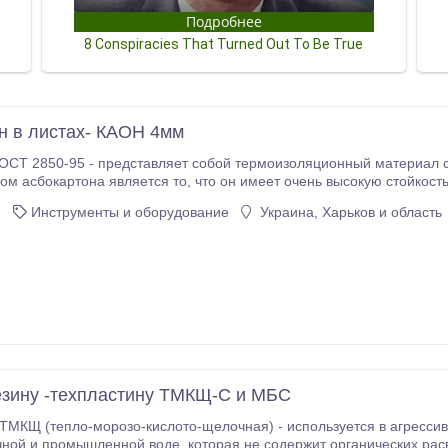
н в листах- КАОН 4мм
ГОСТ 2850-95 - представляет собой термоизоляционный материал 
о, что он имеет очень высокую стойкость к высоким температурам. Асбест и другие
материалы из него, такие как, асбокартон - уже нашли достаточн
6
Инструменты и оборудование
Украина, Харьков и область
зину -техпластину ТМКЩ-С и МБС
ых средах (кислотные среды, в пресной,
которая не содержит органических расворителей ; в инертных газах при давлении от 0,