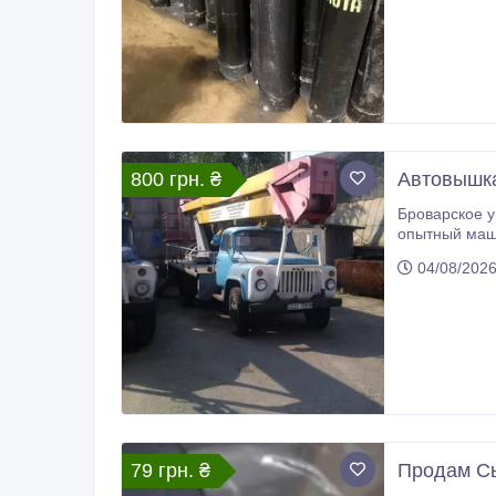
800 грн. ₴
Автовышка
Броварское у
опытный машинист готов
04/08/202
79 грн. ₴
Продам С