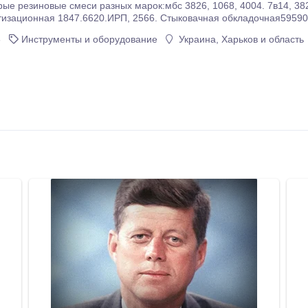
смеси разных марок:мбс 3826, 1068, 4004. 7в14, 3825. Но-68. Электоизоляционная
изационная 1847.6620.ИРП, 2566. Стыковачная обкладочная59590
онную и многое другое. Гарантия качества!.
6
Инструменты и оборудование
Украина, Харьков и область