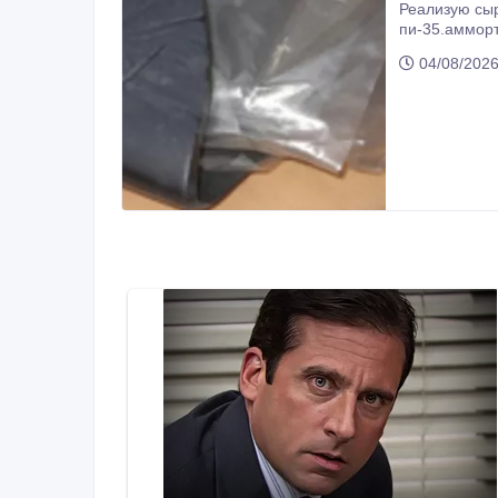
Реализую сырые резиновые 
пи-35.амморт
высокоадгези
04/08/202