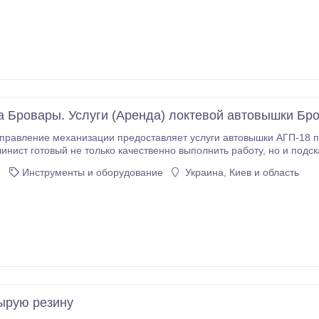
 Бровары. Услуги (Аренда) локтевой автовышки Бр
правление механизации предоставляет услуги автовышки АГП-18 п
ый не только качественно выполнить работу, но и подсказать как ее лучше выполнить. Минимальный
заказ автовы
6
Инструменты и оборудование
Украина, Киев и область
ырую резину