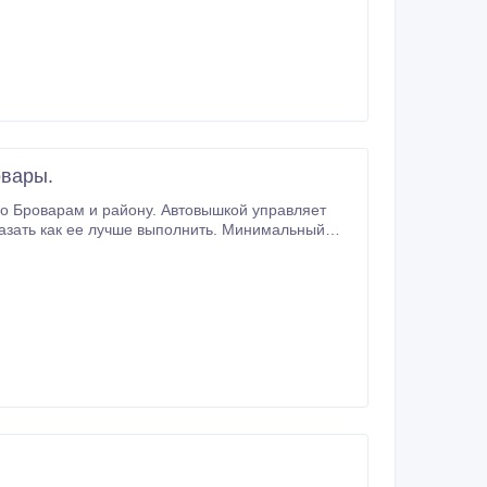
овары.
о Броварам и району. Автовышкой управляет
шки 4 часа. Оплатить услуги можно как по безналичному расчету, так и наличными.