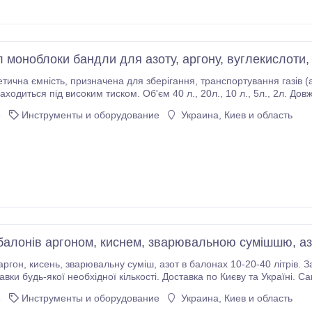
л моноблоки бандли для азоту, аргону, вуглекислоти,
нспортування газів (азот, аргон, вуглекислота, кисень, зварювальна
від 89 до 219 мм Маса порожнього балона 65-77 кг (40л) Робочий ти
6
Инструменты и оборудование
Украина, Киев и область
балонів аргоном, киснем, зварювальною сумішшю, а
вляємо данні гази в моноблоки (бандли).
вки будь-якої необхідної кількості. Доставка по Києву та Україні. 
Виробництво, оренда і продаж моноблоків (бандлів).
6
Инструменты и оборудование
Украина, Киев и область