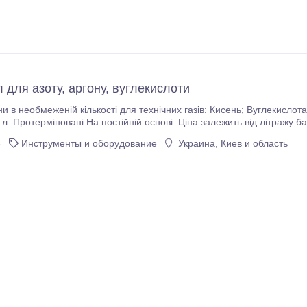
 для азоту, аргону, вуглекислоти
еній кількості для технічних газів: Кисень; Вуглекислота /СО2/; Азот; Аргон; Зварювальна суміш;
Ціна залежить від літражу балона, і так само від його стану. Розглянемо всі
пропозиції. Маємо парк автомобілів, щоб забрати своїм транспортом.
6
Инструменты и оборудование
Украина, Киев и область