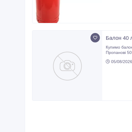
Балон 40 л
Купимо балони в необмеж
Пропанові 50 л. Протерміновані На постійній основі. 
05/08/202