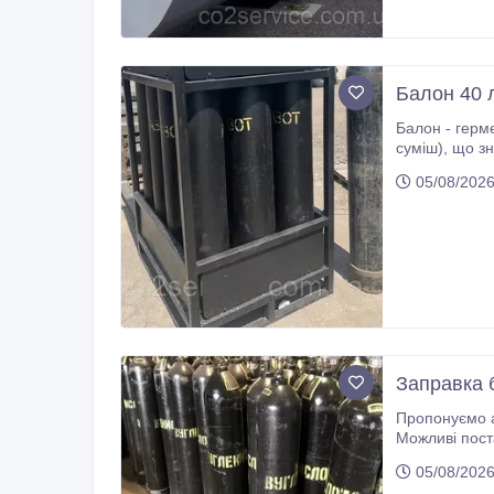
Балон 40 
Балон - герметична ємність, призначена для зберігання, тра
суміш), що знаходиться під високим тиском. Об'єм 40 л., 20л., 10 л., 5л., 2л. Довжина різних моделей може бути від 250 до 1485
мм. Діаметр 
05/08/202
Заправка 
Пропонуємо аргон, кисень, зварювальну суміш, азот в балонах 10-20-40 літрів. Запра
Можливі поста
05/08/202