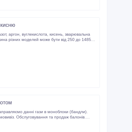
 кисню
ск 150 бар.
зотом
Самовивіз. Обслуговування та продаж балонів.