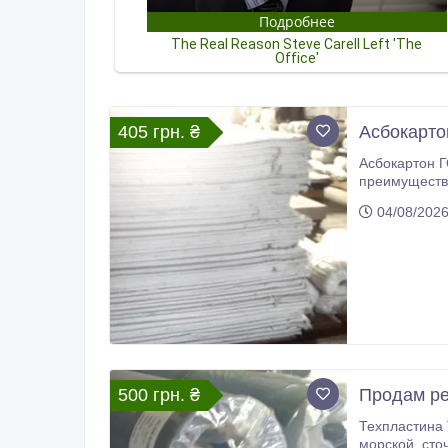
405 грн. ₴
Асбокарто
Асбокартон 
преимуществом асбокартона является т
04/08/202
500 грн. ₴
Продам ре
Техпластина ТМКЩ (тепло-морозо-кислото-щелочная) - используется в агрессивн
морской, сточной и промышленной воде, 