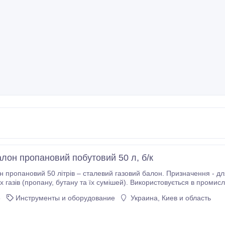
алон пропановий побутовий 50 л, б/к
50 літрів – сталевий газовий балон. Призначення - для транспортування та зберігання зріджених
икористовується в промисловості для газозварювальних робіт, в побуті.
Атестований на 5 років. Об'єм - 50 л. Висота балону - 960 мм.
6
Инструменты и оборудование
Украина, Киев и область