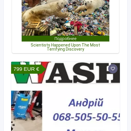
799 EUR €