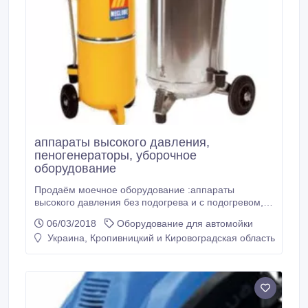
аппараты высокого давления,
пеногенераторы, уборочное
оборудование
Продаём моечное оборудование :аппараты
высокого давления без подогрева и с подогревом,
устройства для мытья деталей, пеногенераторы и
06/03/2018
Оборудование для автомойки
распылители (пневмо и ручные), автоматические
Украина, Кропивницкий и Кировоградская область
мойки, автоматические мойки, автоматические
портальные мойки, автоматические мойки
портального типа, туннельные мойки,
автоматические моечные комплексы, мойки колес
легковых автомобилей.