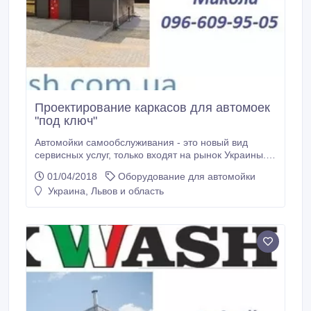
Проектирование каркасов для автомоек
"под ключ"
Автомойки самообслуживания - это новый вид
сервисных услуг, только входят на рынок Украины.
Автомойки самообслуживания это постоянный
01/04/2018
Оборудование для автомойки
прибыльный доход 24/7 с минимальными
Украина, Львов и область
затратами. Компания "Западный Альянс"
ориентируется на широкий круг потребителей с
самыми разнообразными возможностями и
потребностями.