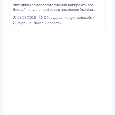
Автомийки самообслуговування набирають все
більшої популярності серед населення України,
завдяки своїй низькій вартості та доступності. Не
02/05/2018
Оборудование для автомойки
пропустіть! Лише на нашому сайті
Украина, Львов и область
“www.luxwash.com.ua” є можливість безкоштовно
спроектувати мийку самообслуговування з якісних
компонентів саме під ваші потреби! Почній свій
власний бізнес прямо зараз! Наш сайт — http://www.