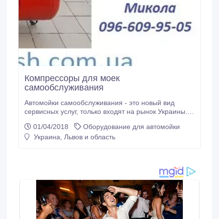
Компрессоры для моек
самообслуживания
Автомойки самообслуживания - это новый вид
сервисных услуг, только входят на рынок Украины.
Предлагаем вашему вниманию компрессоры для
01/04/2018
Оборудование для автомойки
автомоек самообслуживания, а также
Украина, Львов и область
комплектующие к ним по выгодным ценам!
Обращайтесь! Наш сайт -
http://www.luxwash.com.ua.