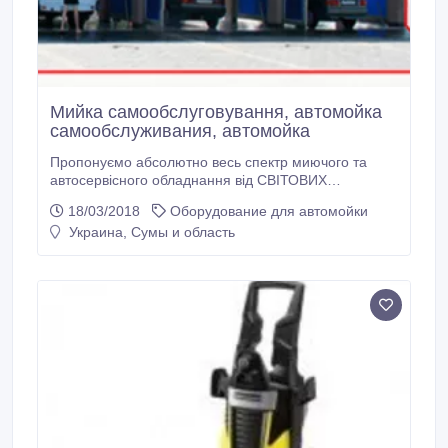
Мийка самообслуговування, автомойка
самообслуживания, автомойка
Пропонуємо абсолютно весь спектр миючого та
автосервісного обладнання від СВІТОВИХ
виробників по приємних цінах! Гарантія, Монтаж,
18/03/2018
Оборудование для автомойки
Доставка та навчання роботи на даному обладнанні.
Украина, Сумы и область
Звертайтесь! Акційний сезон! Ви вирішили відкрити в
свому місті мийку самообслуговування? Вітаємо
вас. Ви опинилися в потрібному місті .