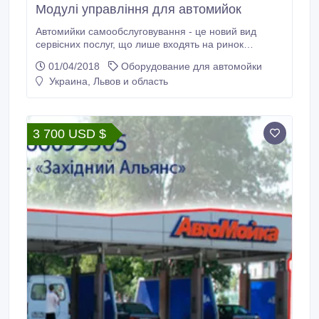
Модулі управління для автомийок
Автомийки самообслуговування - це новий вид
сервісних послуг, що лише входять на ринок
України. Враховуючи відносно недавню появу
01/04/2018
Оборудование для автомойки
автомийок самообслуговування на теренах України,
Украина, Львов и область
та стрімкий розвиток цієї галузі дозволяє назвати це
капіталовкладення безпрограшним. Пропонуємо
вашій увазі модулі управління для автомийок
самообслуговування, а також комплектуючі до них
3 700 USD $
по вигідним цінам! Звертайтесь! Наш сайт —
http://www.