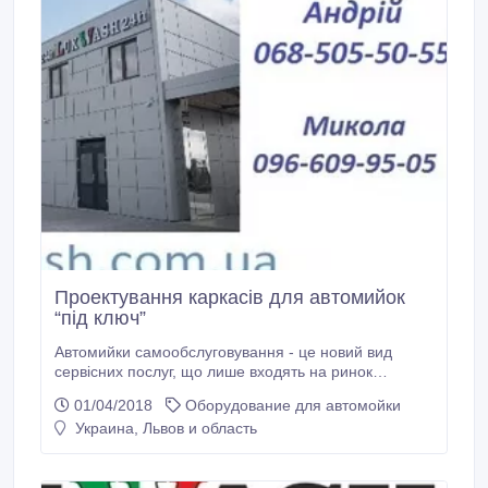
Проектування каркасів для автомийок
“під ключ”
Автомийки самообслуговування - це новий вид
сервісних послуг, що лише входять на ринок
України. Автомийки самообслуговування це
01/04/2018
Оборудование для автомойки
постійний прибутковий дохід 24/7 з мінімальними
Украина, Львов и область
затратами. Компанія "Західний Альянс" орієнтується
на широке коло споживачів з найрізноманітнішими
можливостями і потребами.