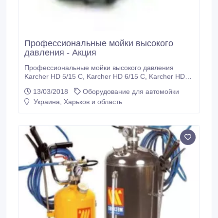
Профессиональные мойки высокого
давления - Акция
Профессиональные мойки высокого давления
Karcher HD 5/15 C, Karcher HD 6/15 C, Karcher HD
7/18 C Акция - СКИДКИ !!! Перезвоните и узнайте
13/03/2018
Оборудование для автомойки
свою скидку!.
Украина, Харьков и область