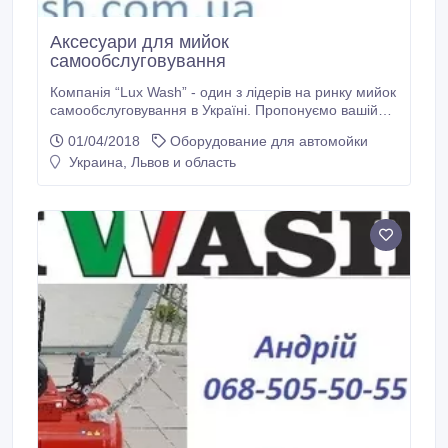
Аксесуари для мийок
самообслуговування
Компанія “Lux Wash” - один з лідерів на ринку мийок
самообслуговування в Україні. Пропонуємо вашій
увазі аксесуари для автомийок самообслуговування,
01/04/2018
Оборудование для автомойки
а саме: вибивателі килимків, захисні окуляри і
Украина, Львов и область
козирки, захисний та робочий одяг, рукавиці,
серветки та інше. Звртайтесь! Наш сайт —
www.luxwash.com.ua.