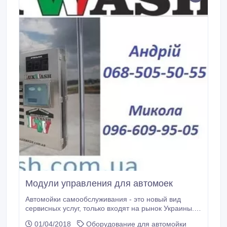
Модули управления для автомоек
Автомойки самообслуживания - это новый вид
сервисных услуг, только входят на рынок Украины.
Учитывая относительно недавнее появление
01/04/2018
Оборудование для автомойки
автомоек самообслуживания в Украине, и