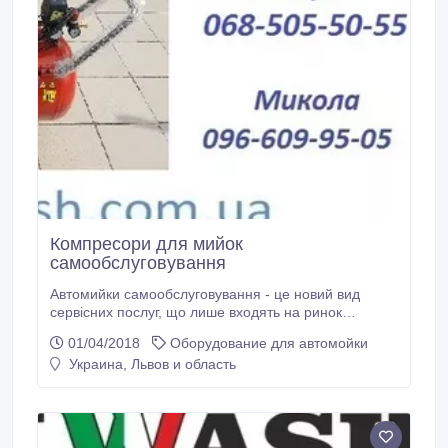
Компресори для мийок
самообслуговування
Автомийки самообслуговування - це новий вид
сервісних послуг, що лише входять на ринок
України. Пропонуємо вашій увазі компресори для
01/04/2018
Оборудование для автомойки
автомийок самообслуговування, а також
Украина, Львов и область
комплектуючі до них по вигідним цінам!
Звертайтесь! Наш сайт — http://www.luxwash.com.ua.