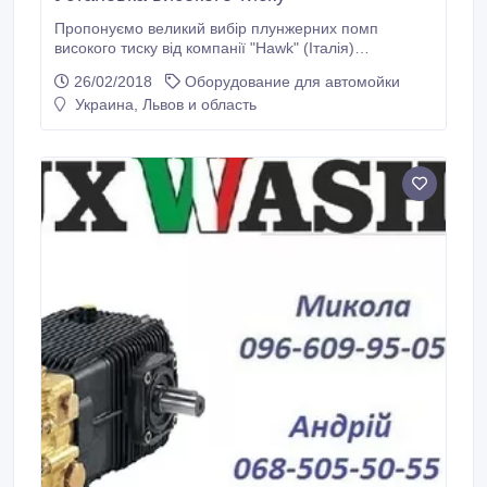
Пропонуємо великий вибір плунжерних помп
високого тиску від компанії "Hawk" (Італія)
ремкомплектов для насосів високого тиску,
26/02/2018
Оборудование для автомойки
пантографів і іншого автомийного обладнання.
Украина, Львов и область
Звертайтеся! www.luxwash.com.ua - наш сайт!.