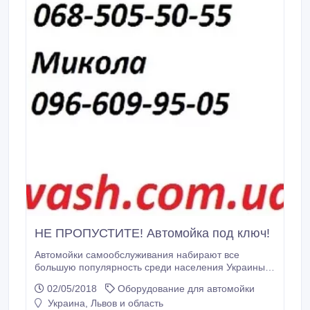
НЕ ПРОПУСТИТЕ! Автомойка под ключ!
Автомойки самообслуживания набирают все
большую популярность среди населения Украины,
благодаря своей низкой стоимости и доступности.
02/05/2018
Оборудование для автомойки
Не пропустите! Только на нашем сайте
Украина, Львов и область
"www.luxwash.com.ua" есть возможность бесплатно