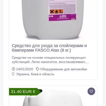
Средство для ухода за спойлерами и
бамперами FASCO Atas (8 кг.)
Средство на основе специальных полирующих
субстанций. Легко наносится, восстанавливает,
полирует и улучшает вид внешних частей
14/01/2020
Оборудование для автомойки
пластиковых деталей легковых автомобилей,
Украина, Киев и область
автоприцепов, грузовиков. Высокоэффективный
продукт продолжительного действия. Выдерживает
несколько моек. Данное средство не требует
процедуры ополаскивания, благодаря невысокому
31.40 EUR €
уровню пенообразования.