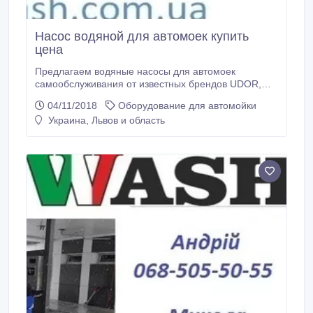
Насос водяной для автомоек купить
цена
Предлагаем водяные насосы для автомоек
самообслуживания от известных брендов UDOR,
HAWK, COMET, INTERPUMP а также ремкомплекты
04/11/2018
Оборудование для автомойки
к ним по привлекательным ценам. Наша компания
Украина, Львов и область
занимаеться установкой и поставкой оборудования
для автосервисов и автомоек. Обращайтесь! Наш
сайт - www.luxwash.com.ua.