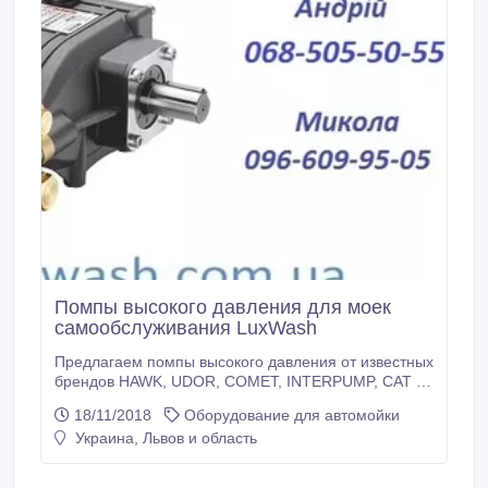
Помпы высокого давления для моек
самообслуживания LuxWash
Предлагаем помпы высокого давления от известных
брендов HAWK, UDOR, COMET, INTERPUMP, CAT а
также другое оборудование по привлекательным
18/11/2018
Оборудование для автомойки
ценам. Наша компания - один из крупнейших
Украина, Львов и область
поставщиков для автосервисов и автомоек.
Обращайтесь! Наш сайт - www.luxsw.com.ua
Автомойки цена, помпы купить, мойка.