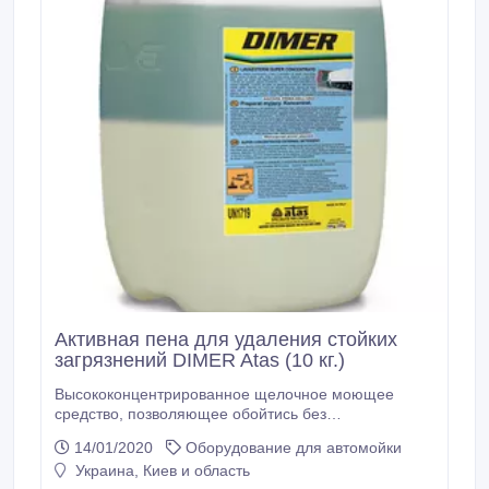
Активная пена для удаления стойких
загрязнений DIMER Atas (10 кг.)
Высококонцентрированное щелочное моющее
средство, позволяющее обойтись без
использования мочалки или щетки при мойке
14/01/2020
Оборудование для автомойки
любого типа автотранспорта. Продукт
Украина, Киев и область
гарантированного и проверенного качества,