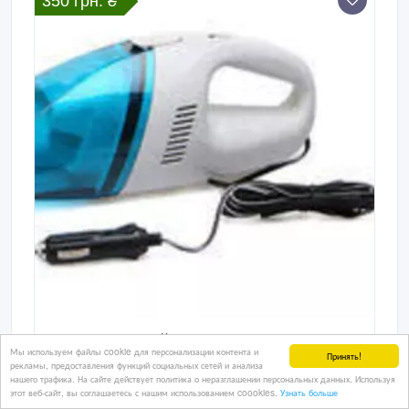
350 грн. ₴
Автомобильный пылесос Vacuum
Мы используем файлы cookie для персонализации контента и
Cleaner
Принять!
рекламы, предоставления функций социальных сетей и анализа
нашего трафика. На сайте действует политика о неразглашении персональных данных. Используя
Многие автомобилисты предпочитают убирать
этот веб-сайт, вы соглашаетесь с нашим использованием coookies.
Узнать больше
самостоятельно в салоне машины, а с уборкой в