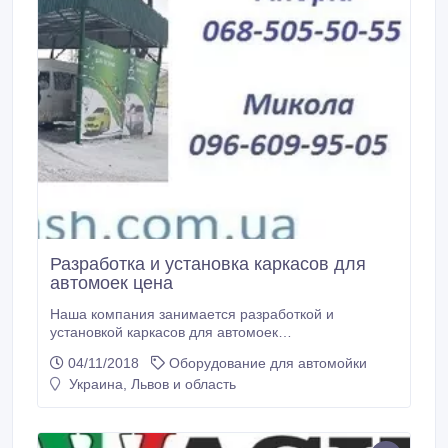
Разработка и установка каркасов для
автомоек цена
Наша компания занимается разработкой и
установкой каркасов для автомоек
самообслуживания по готовым проектам или «под
04/11/2018
Оборудование для автомойки
ключ», установкой необходимого оборудования а
Украина, Львов и область
также обучением персонала и все это по
привлекательным ценам! Обращайтесь! Наш сайт:
www.luxwash.com.ua.