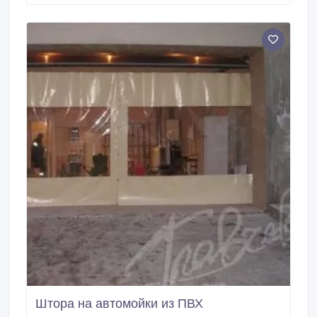
предназначенный для мойщиков-профессионалов.
Продукт двухкомпонентный, обезжиривает и чистит,
эффективен в борьбе с органическими или
неорганическими жирными пятнами, смогом,
землей, чернилами для печатей, пятнами крови и
нефтяным осадком на кузове, бортах и
алюминиевых деталях, тканях, шасси и колесах
автомобиля.
Штора на автомойки из ПВХ