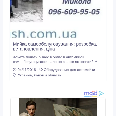
Мийка самообслуговування: розробка,
встановлення, ціна
Хочете почати бізнес в області автомийок
самообслуговування, але не знаєте як почати? Ми
зможемо вам допомогти! Наша компанія займається
04/11/2018
Оборудование для автомойки
установкою автомийок і поставками всього спектра
Украина, Львов и область
необхідного обладнання та матеріалів. Ми - один з
найбільших постачальників обладнання для мийок
самообслуговування і автосервісів в Україні.