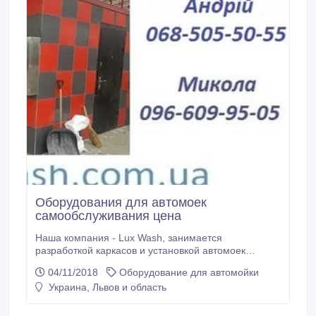
Оборудования для автомоек
самообслуживания цена
Наша компания - Lux Wash, занимается
разработкой каркасов и установкой автомоек
самообслуживания, поставкой всего необходимого
04/11/2018
Оборудование для автомойки
спектра качественного оборудования (насосов
Украина, Львов и область
высокого давления, пантографов, автохимии и др.),
установкой и настройкой, обучением персонала - и
это все по разумным ценам! Обращайтесь! Наш