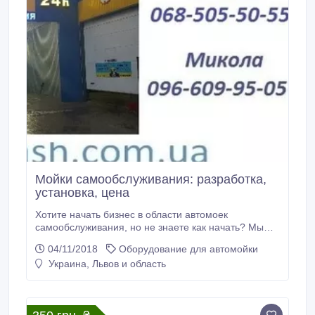
Мойки самообслуживания: разработка,
установка, цена
Хотите начать бизнес в области автомоек
самообслуживания, но не знаете как начать? Мы
сможем вам помочь! Наша компания занимаеться
04/11/2018
Оборудование для автомойки
установкой автомоек и поставками всего спектра
Украина, Львов и область
необходимого оборудования и материалов. Мы -
один из крупнейших поставщиков оборудования для
моек самообслуживания и автосервисов в Украине.