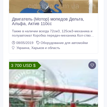
Двигатель (Мотор) мопедов Дельта,
Альфа, Актив 110сс
Также в наличии всегда 72см3, 125см3-механика и
полуавтомат Коробка передач-механика Кол-ство
передач- 4передачи Система охлождения-
08/05/2019
Оборудование для автомойки
воздушная Топливо-бензин А-92 Расход на 100км- 3
Украина, Харьков и область
литра Вес-23кг В комплект входит: Крышка ведомой
звезды, ведомая звезда 14-зубьев, ножка кик
стартера, лапка переключения кпп, свечка, электро
стартер, генератор, патрубок карбюратора.
3 700 USD $