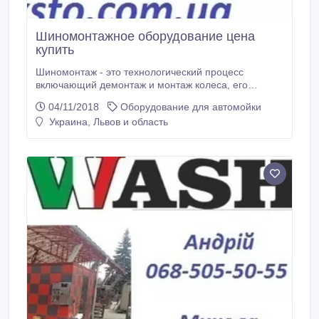
Шиномонтажное оборудование цена
купить
Шиномонтаж - это технологический процесс
включающий демонтаж и монтаж колеса, его
балансировки и устранения неприятных вибраций.
04/11/2018
Оборудование для автомойки
От правильной балансировки колес зависит
Украина, Львов и область
качество ходовой части машины. Современный
шиномонтаж - это в первую очередь качественное и
надежное оборудование. Западный Альянс
предлагает оборудование для шиномонтажа только
ведущих фирм мира.