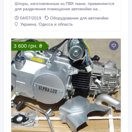
Шторы, изготовленные из ПВХ ткани, применяются
для разделения помещения автомойки на
отдельные, защищенные от брызг рабочие зоны.
04/07/2019
Оборудование для автомойки
ПВХ ткань водонепроницаема и легко моется, и
Украина, Одесса и область
именно поэтому может свободно использоваться в
помещениях с высокой влажностью, долгое время,
сохраняя презентабельный внешний вид.
3 600 грн. ₴