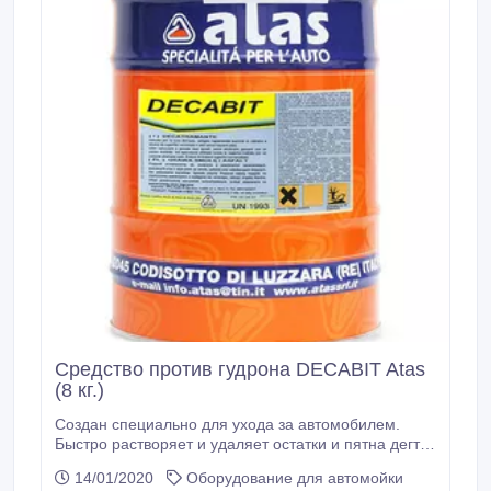
Средство против гудрона DECABIT Atas
(8 кг.)
Создан специально для ухода за автомобилем.
Быстро растворяет и удаляет остатки и пятна дегтя
и битума с окрашенных поверхностей, стекол,
14/01/2020
Оборудование для автомойки
пластика. Не оставляет разводов и рекомендован