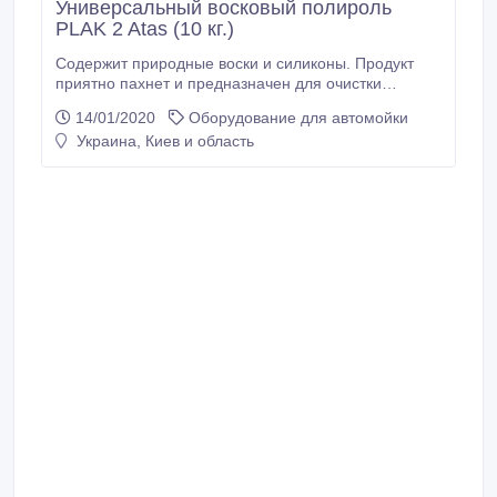
Универсальный восковый полироль
PLAK 2 Atas (10 кг.)
Содержит природные воски и силиконы. Продукт
приятно пахнет и предназначен для очистки
поверхностей из пластика, дерева и кожемита,
14/01/2020
Оборудование для автомойки
например, приборных досок, бампера и салона
Украина, Киев и область
автомобиля в целом, также служит для придания им
блеска. Не оставляет жира, придает особый блеск
деталям, обладает антистатическим эффектом,
отталкивает пыль.