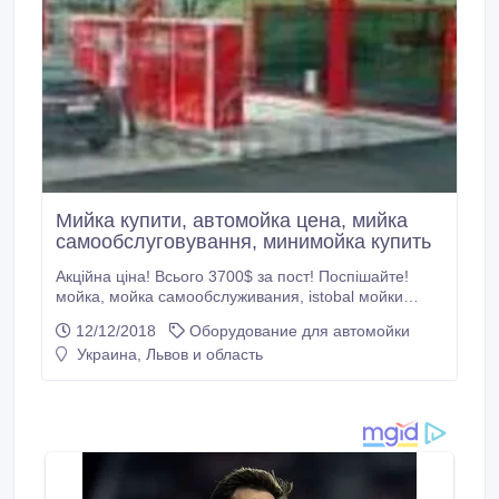
Мийка купити, автомойка цена, мийка
самообслуговування, минимойка купить
Акційна ціна! Всього 3700$ за пост! Поспішайте!
мойка, мойка самообслуживания, istobal мойки
самообслуживания, мойка самообслуживания
12/12/2018
Оборудование для автомойки
зимой отзывы, мойка самообслуживания h2o цена,
Украина, Львов и область
мойка самообслуживания н2о адреса,
автоматизированные мойки самообслуживания,
мойки самообслуживания цена, мойки
самообслуживания.