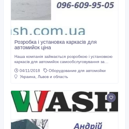
Розробка і установка каркасів для
автомийок ціна
Наша компанія займається розробкою і установкою
каркасів для автомийок самообслуговування за
готовими проектами або «під ключ», установкою
04/11/2018
Оборудование для автомойки
необхідного обладнання а також навчанням
Украина, Львов и область
персоналу і все це за привабливими цінами!
Звертайтеся! Наш сайт: www.luxwash.com.ua.