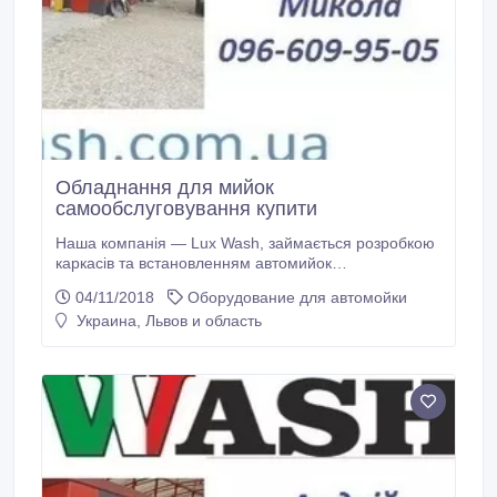
Обладнання для мийок
самообслуговування купити
Наша компанія — Lux Wash, займається розробкою
каркасів та встановленням автомийок
самообслуговування, поставкою всього необхідного
04/11/2018
Оборудование для автомойки
спектру якісного обладнання (насосів високого
Украина, Львов и область
тиску, пантографів, автохімії та ін.), встановленням і
налаштуванням, навчанням персоналу — і це все
по розумним цінам! Звертайтесь! Наш сайт —
http://www.