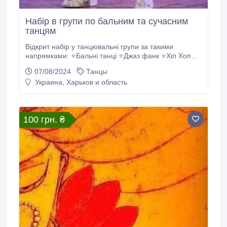
Набір в групи по бальним та сучасним
танцям
Відкрит набір у танцювальні групи за такими
напрямками: ⭐Бальні танці ⭐Джаз фанк ⭐Хіп Хоп
⭐Контемп ⭐К-pop ⭐High heels ⭐Dance mix ⭐Фітнес
07/08/2024
Танцы
⭐Стретчінг ⭐Choreo Проспект Науки 38, Дім
Украина, Харьков и область
Проектів +380985205030.
100 грн. ₴