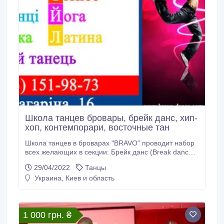
Школа танцев бровары, брейк данс, хип-
хоп, контемпорари, восточные тан
Школа танцев в броварах "BRAVO" проводит набор
всех желающих в секции: Брейк данс (Break dance)
Хип-хоп (Hip-hop) Контемпорари (Contemporary)
29/04/2022
Танцы
Латина (latin dance) Восточные танцы (belly dance)
Украина, Киев и область
Фитнес (fitness) Йога (yoga) Гимнастика для деток
возрастом от 3 лет. Постановка свадебного танца
Индивидуальная хореография (обучаем
сценической и театральной хореографии) Мы
1 000 грн. ₴
верим, что научить можно каждого.