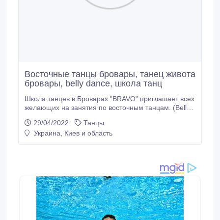
Восточные танцы бровары, танец живота
бровары, belly dance, школа танц
Школа танцев в Броварах "BRAVO" приглашает всех
желающих на занятия по восточным танцам. (Belly
dance). Это едва ли не единственное танцевальное
29/04/2022
Танцы
направление, для которого возраст не играет
Украина, Киев и область
определяющей роли. Главное для этого танца –
умение раскрепоститься и отдаться музыке. Польза
от танца живота несомненна: улучшается осанка и
координация движений, укрепляется сердечно-
сосудистая система, становятся более упругими
мышцы бедер, живота, ягодиц.