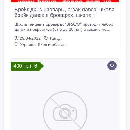
Брейк данс бровары, break dance, школа
брейк данса в броварах, школа т
Школа танцев в Броварах "BRAVO" проводит набор
детей и подростков (от 5 до 20 лет) в секцию по
брейк дансу. Профессиональные преподаватели,
29/04/2022
Танцы
индивидуальный подход к физической нагрузке,
Украина, Киев и область
возможность участвовать в разного уровня
соревнованиях и многое другое. Мы верим, что
научить брейк дансу можно каждого.
400 грн. ₴