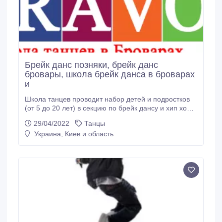
Брейк данс позняки, брейк данс
бровары, школа брейк данса в броварах
и
Школа танцев проводит набор детей и подростков
(от 5 до 20 лет) в секцию по брейк дансу и хип хопу.
Профессиональные преподаватели,
29/04/2022
Танцы
индивидуальный подход к физической нагрузке,
Украина, Киев и область
возможность выступлений на телеканалах и участие
в соревнованиях. Наши залы: — г. Киев, ул. А.
Ахматовой, 13-В спортивный клуб "Добро" (м.