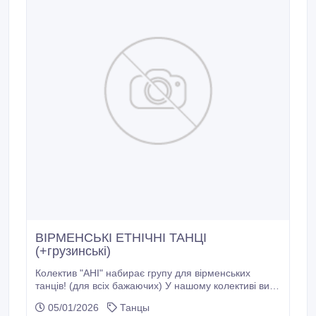
ВІРМЕНСЬКІ ЕТНІЧНІ ТАНЦІ
(+грузинські)
Колектив "АНІ" набирає групу для вірменських
танців! (для всіх бажаючих) У нашому колективі ви
знайдете тепло, підтримку, досвід та нові
05/01/2026
Танцы
знайомства. Ми виїжджаємо на свята, виступи,