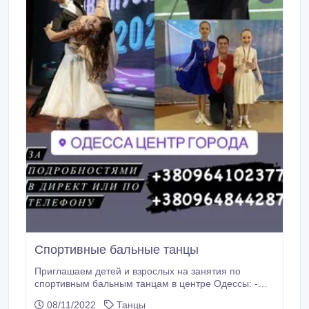
Спортивные бальные танцы
Приглашаем детей и взрослых на занятия по
спортивным бальным танцам в центре Одессы: -
групповые и индивидуальные занятия -
08/11/2022
Танцы
латиноамериканская и европейская программа -