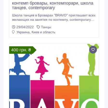
контемп бровары, контемпорари, школа
танцев, contemporary
Школа танцев в Броварах "BRAVO" приглашает всех
желающих на занятия по контемпу, contemporary
dance Все самое прогресивное именно в этом
29/04/2022
Танцы
танце. ждем всех желающих по адресу: г. Бровары,
Украина, Киев и область
ул. Гагарина, 16 (2 этаж) на одном этаже с курсами
английского языка English School (ТД "Лиза") в
центре города Валерий т.
400 грн. ₴