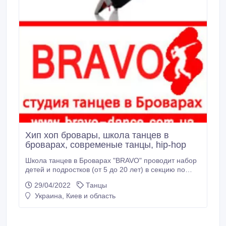
Хип хоп бровары, школа танцев в
броварах, современые танцы, hip-hop
Школа танцев в Броварах "BRAVO" проводит набор
детей и подростков (от 5 до 20 лет) в секцию по
хип-хопу (hip-hop) Наши преподаватели научат Вас
29/04/2022
Танцы
красиво танцевать, быть в центре любого танцпола.
Украина, Киев и область
У нас есть следующие программы обучения:
Детский хип-хоп (baby hip-hop dance) - программа
специально разработана для самых маленьких
деток возрастом от 5 лет; Хип-хоп базовый курс -