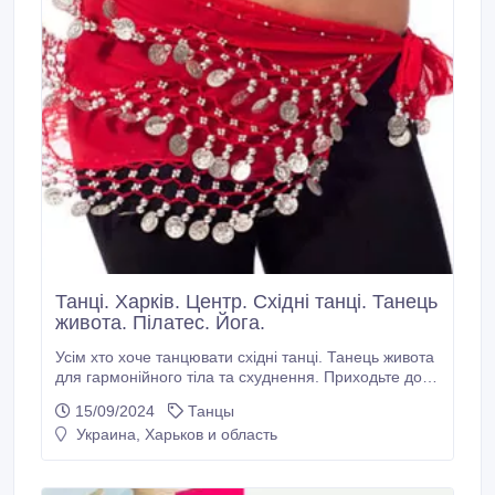
Танці. Харків. Центр. Східні танці. Танець
живота. Пілатес. Йога.
Усім хто хоче танцювати східні танці. Танець живота
для гармонійного тіла та схуднення. Приходьте до
нового та сучасного танцювального залу у центрі
15/09/2024
Танцы
міста. Міні групи «Ви та подруги», Індивідуально з
Украина, Харьков и область
Особистим Тренером, та загальна група. Східні
танці за для пристрасті, радощів, драйву, добра та
краси.