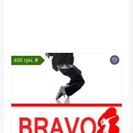
для детей и подростков (как для новичков так и для
тех кто уже занимался хип-хопом и хочет повысить
свой уровень); Хип-хоп индивидуал –
индивидуальные занятия с тренером (интенсив
курс) что позволяет очень быстро постичь азы
танца.
400 грн. ₴