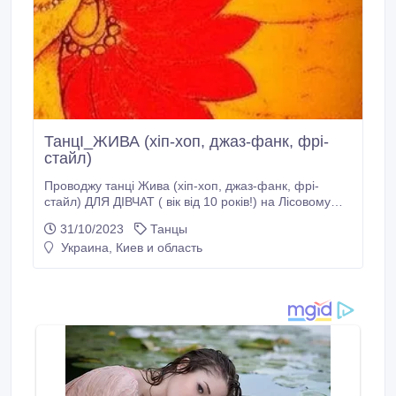
ТанцІ_ЖИВА (хіп-хоп, джаз-фанк, фрі-
стайл)
Проводжу танці Жива (хіп-хоп, джаз-фанк, фрі-
стайл) ДЛЯ ДІВЧАТ ( вік від 10 років!) на Лісовому
масиві біля Сільпо. (пр-т. Лісовий 39). Розминка
31/10/2023
Танцы
(хвилин 20-25), танці, розтяжка, прес. Заняття поки
Украина, Киев и область
що кожної неділі 0 13.00. Всі бажаючі розкачатися,
зробити фігуру стрункою, мати бойовий Дух І
настрій.