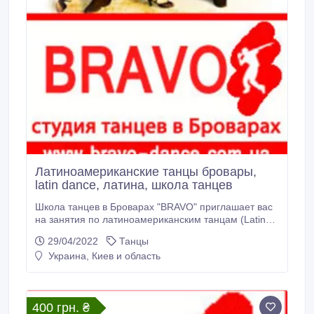
Латиноамериканские танцы бровары,
latin dance, латина, школа танцев
Школа танцев в Броварах "BRAVO" приглашает вас
на занятия по латиноамериканским танцам (Latin
dance). Латиноамериканские танцы - это яркое,
29/04/2022
Танцы
грациозное и красивое зрелище. Под
Украина, Киев и область
латиноамериканскими танцами обычно
подразумевается самба, ча-ча-ча, румба,
пасадобль и джайв. Эмоциональные и заводные,
латиноамериканские танцы являются, в то же
400 грн. ₴
время, стильными и оригинальными.