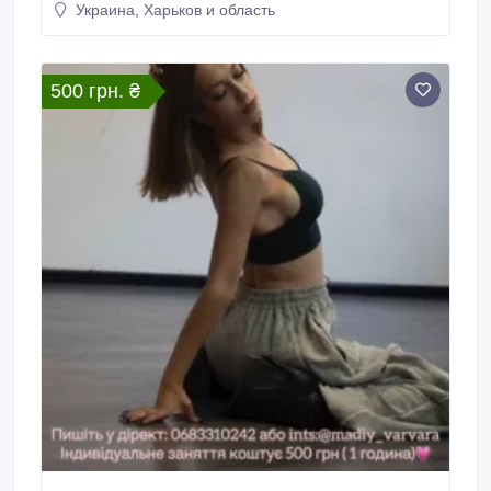
Украина, Харьков и область
конкурси. Створюємо нові ідеї для відео,
просуваємо східну культуру. Є як і групові заняття
(безкоштовно), .
500 грн. ₴