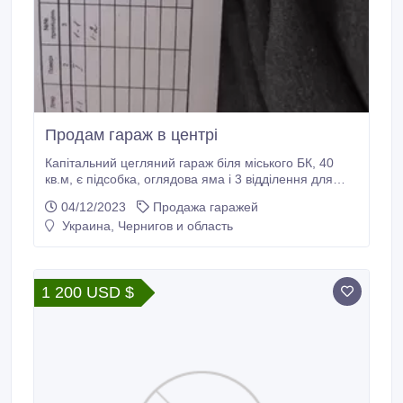
Продам гараж в центрі
Капітальний цегляний гараж біля міського БК, 40
кв.м, є підсобка, оглядова яма і 3 відділення для
продуктів.Сухий, місце затишне, зручний під'їзд..
04/12/2023
Продажа гаражей
Украина, Чернигов и область
1 200 USD $