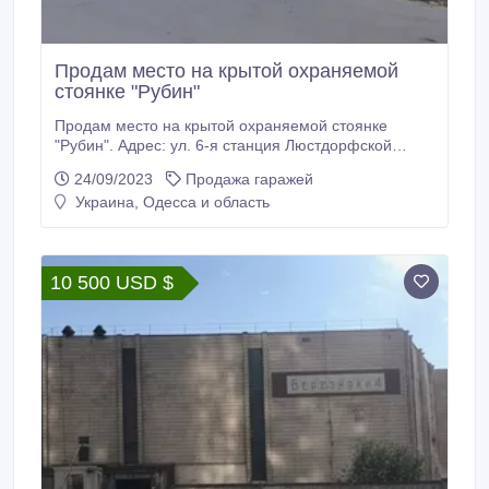
Продам место на крытой охраняемой
стоянке "Рубин"
Продам место на крытой охраняемой стоянке
"Рубин". Адрес: ул. 6-я станция Люстдорфской
дороги угол ул. Костади. Тел. +380675930972
24/09/2023
Продажа гаражей
(Татьяна) Торг уместен.
Украина, Одесса и область
10 500 USD $