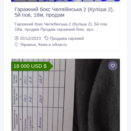
Гаражний бокс Челябінська 2 (Куліша 2),
5й пов, 18м, продам
Гаражний бокс Челябінська 2 (Куліша 2), 5й пов,
18м, продам Продам гаражний бокс, вул.
Челябінська 2 (Пантелеймона Куліша 2) Гараж
25/12/2023
Продажа гаражей
знаходиться на 5 поверсі 6ти поверхової будівлі
Украина, Киев и область
Зручний серпантин для заїзду автомобіля. Висота
заїзду 1.9м Є ліфт вантажопідйомністю 120кг Міцні
залізні ворота, до 3х навісних замків Електрика
безкоштовна (безліміт), розетка радянська,
18 000 USD $
лампочка радянська, лічильник радянський.