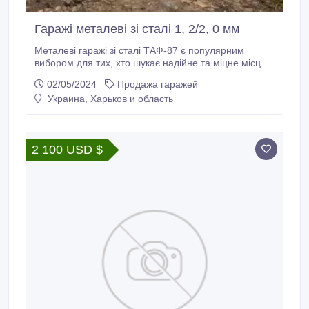
Гаражі металеві зі сталі 1, 2/2, 0 мм
Металеві гаражі зі сталі ТАФ-87 є популярним
вибором для тих, хто шукає надійне та міцне місце
для зберігання автомобіля або іншого майна.
02/05/2024
Продажа гаражей
Особливості виготовлення стандартних металевих
Украина, Харьков и область
гаражів заводського виконання. При виготовленні
гаражу використовується новий метал 1-го сорту із
фактично заявленою товщиною.
2 100 USD $