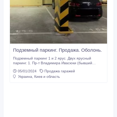
Подземный паркинг. Продажа. Оболонь.
Подземный паркинг 1 и 2 ярус. Двух ярусный
паркинг. 1. Пр-т Владимира Ивасюки (бывший
Героев Сталинграда 2Д) . ЖК Парк Стоун.
05/01/2024
Продажа гаражей
Современный паркинг с хорошими условиями: •
Украина, Киев и область
Пожарная сигнализация. • Отопление. • Охрана
24/7. • Въезд по пропускам. • Мойка, хранение шин.
Средний размер парк места 16 кв/м.