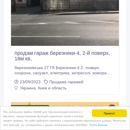
продам гараж березняки-4, 2-й поверх,
18м кв,
березняківська 27 ГК Березняки-4 2- поверх,
охорона, санузел, електрика, антресолі, комора.
естакада Приватизований 10500США 0934636758.
23/09/2023
Продажа гаражей
Украина, Киев и область
85 000 USD $
Мы используем файлы cookie для персонализации контента и
Принять!
рекламы, предоставления функций социальных сетей и анализа
нашего трафика. На сайте действует политика о неразглашении персональных данных. Используя
этот веб-сайт, вы соглашаетесь с нашим использованием coookies.
Узнать больше