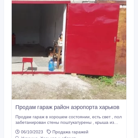
Продам гараж район аэропорта харьков
Продам гараж в хорошем состоянии, есть свет , пол
забетанирован стены поштукатурены , крыша из
плит !стелаж в подарок на нём можно хранить
06/10/2023
Продажа гаражей
вещи!Охрана есть! В кооперативе!Район аэропорта