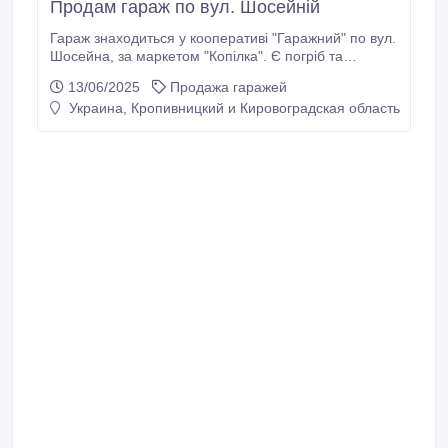
Продам гараж по вул. Шосейній
Гараж знаходиться у кооперативi "Гаражний" по вул.
Шосейна, за маркетом "Копiлка". Є погрiб та
автомобiльна яма. Гараж просторий, скільки м2 не
13/06/2025
Продажа гаражей
знаю, але двері машини з обох сторін відчиняються
Украина, Кропивницкий и Кировоградская область
вільно і є місце для проходу. Є також світло. Боргів
немає за гараж платимо вчасно. Точна.