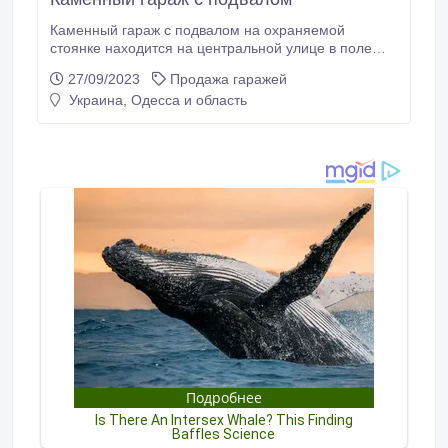
Каменный гараж с подвалом на охраняемой
стоянке находится на центральной улице в поле
зрения охраны . 6х4 (гараж) 6х4 (подвал). Район
27/09/2023
Продажа гаражей
аэропорта. Ул. Центральный аэропорт , гаражный
Украина, Одесса и область
кооператив "Сокол". Проведен свет, но на всей
стоянке временно отсутствует..