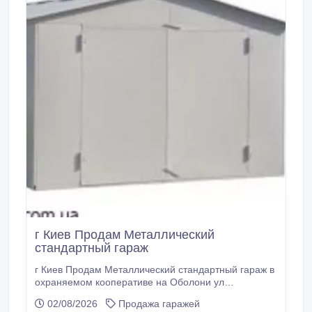
г Киев Продам Металлический
стандартный гараж
г Киев Продам Металлический стандартный гараж в
охраняемом кооперативе на Оболони ул
Набережно - Рыбальская 34 в ГСК "Рыбальский".
02/08/2026
Продажа гаражей
Сразу возле въезда - напротив охраны. Гараж №-30