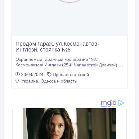
Продам гараж, ул.Космонавтов-
Инглези, стоянка №8
Охраняемый гаражный кооператив "№8",
Космонавтов/ Инглези (25-й Чапаевской Дивизии).
возле автосалона "Рено", в хорошем состоянии, 2-
23/04/2024
Продажа гаражей
ой ряд от охраны..
Украина, Одесса и область