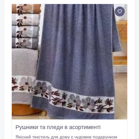
будинку. У нас у продажу є: - махрові рушники для
обличчя, банні різних кольорів; - пляжні рушники з
малюнками різних тематик; - якісні кухонні рушники;
- текстиль для дітей; - теплі та комфортні пледи.
Рушники та пледи в асортименті
Якісний текстиль для дому є чудовим подарунком