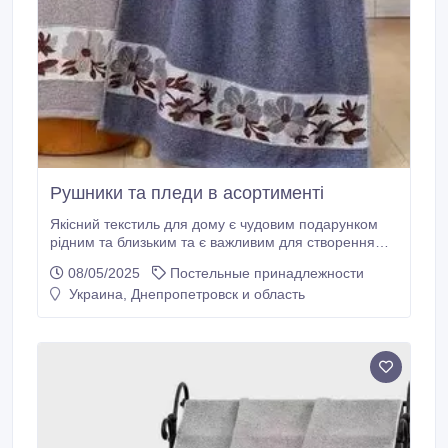
Pyшники та пледи в асортименті
Якісний текстиль для дому є чудовим подарунком
рідним та близьким та є важливим для створення
затишної атмосфери в будинку. Наш інтернет-
08/05/2025
Постельные принадлежности
магазин «Полотенечки» пропонує великий
Украина, Днепропетровск и область
асортимент текстильних виробів для Вашого
будинку. У нас у продажу є: - махрові рушники для
обличчя, банні різних кольорів; - пляжні рушники з
малюнками різних тематик; - якісні кухонні рушники;
- теплі та комфортні пледи.