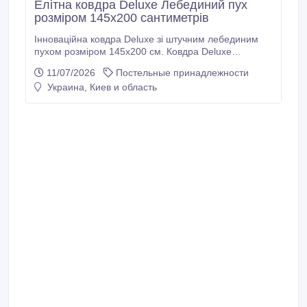
Елітна ковдра Deluxe Лебединий пух
розміром 145x200 сантиметрів
Інноваційна ковдра Deluxe зі штучним лебединим
пухом розміром 145х200 см. Ковдра Deluxe
Лебединий пух виготовлена з повністю натуральної
11/07/2026
Постельные принадлежности
бавовни, а її наповнювачем є надсучасний штучний
Украина, Киев и область
лебединий пух, а саме мікроволокна
силіконізованого поліестеру з досить унікальною
структурою. Такий наповнювач завжди залишається
надзвичайно легким, пружним, м’яким та ніколи не
зіб'ється у грудки.