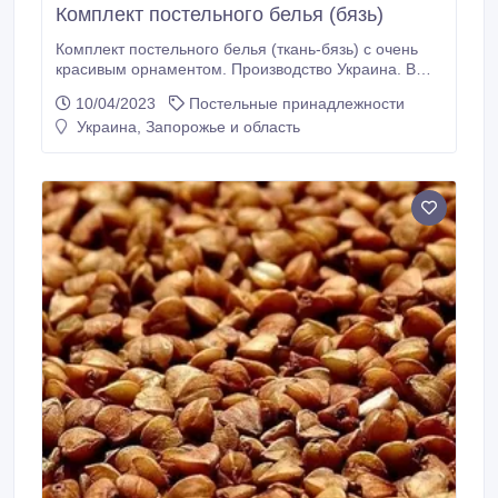
Комплект постельного белья (бязь)
Комплект постельного белья (ткань-бязь) с очень
красивым орнаментом. Производство Украина. В
комплект входит: -наволочка 60*60 см ( 1 шт);
10/04/2023
Постельные принадлежности
-простынь 220*145 см ( 1 шт); -пододеяльник
Украина, Запорожье и область
215*150 см( 1 шт)..