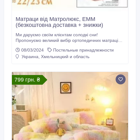
Матраци від Матролюкс, ЕММ
(безкоштовна доставка + знижки)
Ми даруємо своїм клієнтам солодкі сни!
Пропонуємо великий вибір ортопедичних матраців
високої якості від відомих виробників. У нас Ви
08/03/2024
Постельные принадлежности
можете придбати матраци різних моделей: -
Украина, Хмельницкий и область
пружинні (бонельні та з незалежними блоками); -
безпружинні; - матраци з зонуванням пружин; - зі
зйомним чохлом. Ви самі обираєте розмір, ступінь
жорсткості матрацу та наповнювачі (кокос, латекс,
799 грн. ₴
піна з ефектом пам'яті Memory).