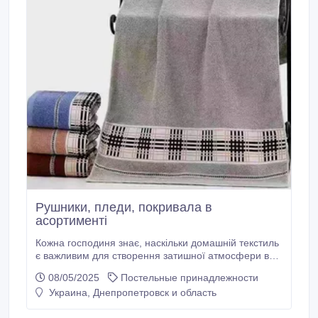
Рушники, пледи, покривала в
асортименті
Кожна господиня знає, наскільки домашній текстиль
є важливим для створення затишної атмосфери в
будинку. Крім того, якісний текстиль для дому є
08/05/2025
Постельные принадлежности
чудовим подарунком рідним та близьким. Наш
Украина, Днепропетровск и область
інтернет-магазин «Полотенечки» пропонує великий
асортимент текстильних виробів для Вашого