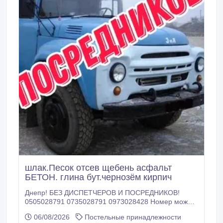
шлак.Песок отсев щебень асфальт
БЕТОН. глина бут.чернозём кирпич
Днепр! БЕЗ ДИСПЕТЧЕРОВ И ПОСРЕДНИКОВ!
0505028791 0735028791 0973028428 Номер можно
скопировать в описании. Пісок. Відсів. Щебінь. Шлак
06/08/2026
Постельные принадлежности
дрібний. Бетон(можлива суха гарцовка) Можливий