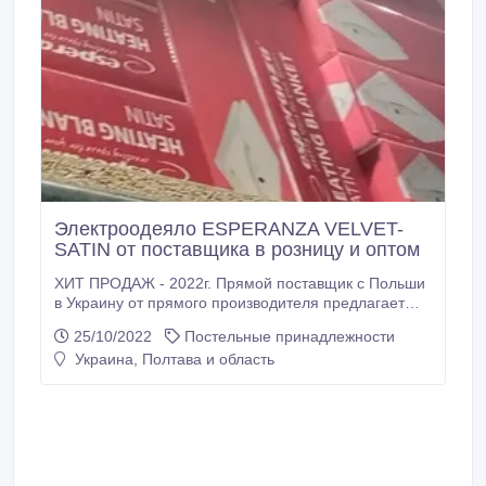
Электроодеяло ESPERANZA VELVET-
SATIN от поставщика в розницу и оптом
ХИТ ПРОДАЖ - 2022г. Прямой поставщик с Польши
в Украину от прямого производителя предлагает
продажу оптом и в розницу электроодеяло-
25/10/2022
Постельные принадлежности
электропроводность "ESPERANZA" цвета: белый,
Украина, Полтава и область
голубой. ESPERANZA EHB001 (голубая). Цена - 800
грн. шт. Опт от от 1 коробки (8 шт. голубые) - 700
грн. шт. От 10 коробок (80 шт.