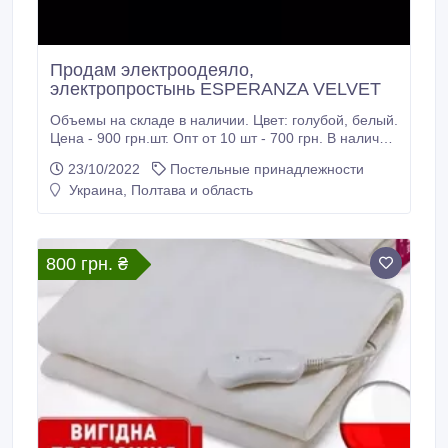
Продам электроодеяло,
электропростынь ESPERANZA VELVET
Объемы на складе в наличии. Цвет: голубой, белый.
Цена - 900 грн.шт. Опт от 10 шт - 700 грн. В наличии
- 1900 шт. Количество в заводской коробке - 40шт.
23/10/2022
Постельные принадлежности
Самовывоз г.Кременчуг. Отправка НоваяПочта,
Украина, Полтава и область
УкрПочта. ОЛХ доставкой не отправлю. Оплата: нал
(ПРИВАТ), безнал (IBAN). По заказам пишите в
Вайбер.
800 грн. ₴