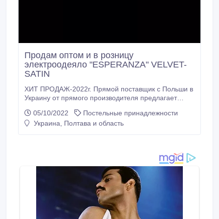
Продам оптом и в розницу
электроодеяло "ESPERANZA" VELVET-
SATIN
ХИТ ПРОДАЖ-2022г. Прямой поставщик с Польши в
Украину от прямого производителя предлагает
продажу оптом и в розницу электроодеяло-
05/10/2022
Постельные принадлежности
электропроводность"ESPERANZA" цвета: белый,
Украина, Полтава и область
голубой. ESPERANZA EHB001 (голубая). Цена - 800
грн.шт. Опт от от 1 коробки (8 шт голубые) - 700
грн.шт. От 10 коробок (80шт) - 600грн.