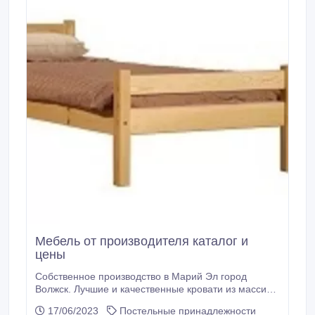
Мебель от производителя каталог и
цены
Собственное производство в Марий Эл город
Волжск. Лучшие и качественные кровати из массива,
много новой современной мебели из ЛДСП модели
17/06/2023
Постельные принадлежности
показаны на сайте https://dcmebel.ru/magazin-