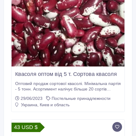
Квасоля оптом від 5 т. Сортова квасоля
Оптовий продаж сортової квасолі. Мінімальна партія
- 5 тонн. Асортимент налічує більше 20 сортів
сортової квасолі. Доставка. Експорт. Оплата - Ф1,
29/06/2023
Постельные принадлежности
Ф2. Телефонуйте. +380966468985 Роман
Украина, Киев и область
Михайлович https://bnp.in.ua/.
43 USD $