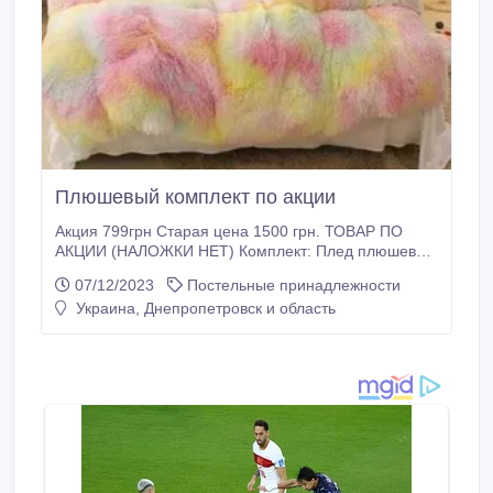
Плюшевый комплект по акции
Акция 799грн Старая цена 1500 грн. ТОВАР ПО
АКЦИИ (НАЛОЖКИ НЕТ) Комплект: Плед плюшевый
200*160/200*230 2 подушки 50*70 1 сердечко
07/12/2023
Постельные принадлежности
Простыня Размер: 200*230/200*160
Украина, Днепропетровск и область
https://www.facebook.com/profile.php?
id=100084455409036 Вайбер: 0683070064.