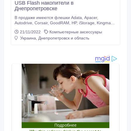
USB Flash накопители в
Днепропетровске
В продаже имеются флешки Adata, Apacer,
Autodrive, Corsair, GoodRAM, HP, iStorage, Kingmax,
Kingston, MaxFlash, OCZ, Patriot, PNY, PQI, Pretec,
21/11/2022
Компьютерные аксессуары
SanDisk, Silicon Power, SuperTalent, TakeMS, Team
Украина, Днепропетровск и область
Group, Toshiba, Transcend, Verbatim, Zana Design
различных моделей.На ваш выбор накопители
любых объемов: 2GB, 4GB, 8GB, 16 Gb, 32GB,
64GB, 128 Gb.