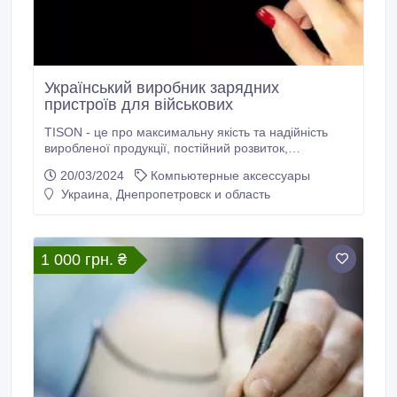
Український виробник зарядних
пристроїв для військових
TISON - це про максимальну якість та надійність
виробленої продукції, постійний розвиток,
удосконалення задля наближення перемоги нашої
20/03/2024
Компьютерные аксессуары
країни. Звичайно, зарядні станції TISON ENERGY
Украина, Днепропетровск и область
https://tison.com.ua/products/zaryadni-stantsiyi можуть
використовуватись і у цивільних потребах: заміських
будинках, дачах, де відсутня електрика, на
відпочинку, наприклад, в горах.
1 000 грн. ₴