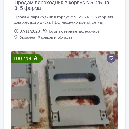
Продам переходник в корпус с 5, 25 на
3, 5 формат
Продам переходник в корпус с 5, 25 на 3, 5 формат
для жёсткого диска HDD надёжно крепится на
винтиках. Объявление сопровождают оригинальные
07/11/2023
Компьютерные аксессуары
фото. 063 352 29 51, Отправлю по Украине..
Украина, Харьков и область
100 грн. ₴