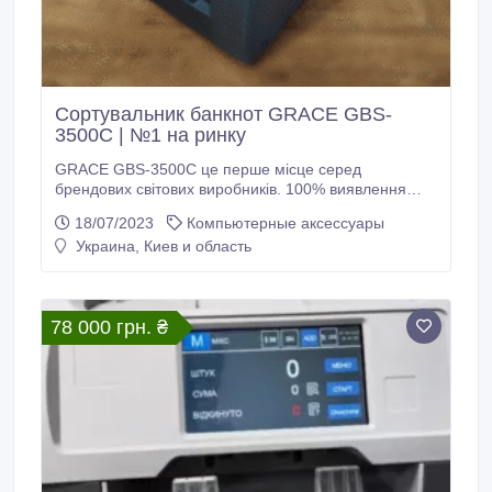
Сортувальник банкнот GRACE GBS-
3500C | №1 на ринку
GRACE GBS-3500C це перше місце серед
брендових світових виробників. 100% виявлення
супер підробок фальшивих доларів 2006 випуску
18/07/2023
Компьютерные аксессуары
(встановлені нові датчики CIS розробки 2023 року).
Украина, Киев и область
Миттєве відключення доларів до 1996 року випуску
(клавіша на головному екрані). Великий сенсорний
дисплей, який добре видно для камер
спостереження.
78 000 грн. ₴