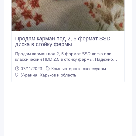
Продам карман под 2, 5 формат SSD
диска в стойку фермы
Продам карман под 2, 5 формат SSD диска или
классический HDD 2.5 в стойку фермы. Надёжно
крепится к раме, не болтается и не висит на
07/11/2023
Компьютерные аксессуары
кабелях. Найду не один такой карман. Объявление
Украина, Харьков и область
сопровождают оригинальные фото. 063 352 29 51,
Отправлю по Украине..