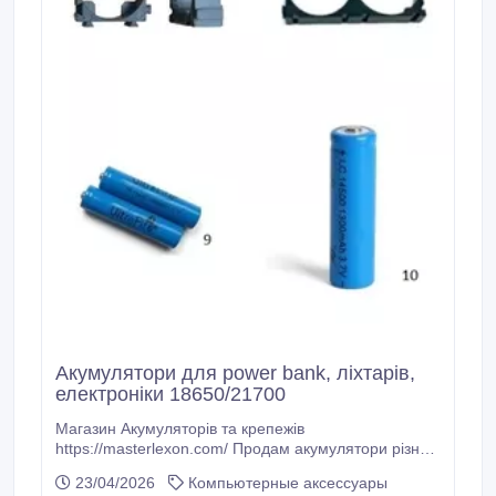
Акумулятори для power bank, ліхтарів,
електроніки 18650/21700
Maгазин Акумуляторів та крепежів
https://masterlexon.com/ Продам акумулятори різних
форматів та ємностей, а також холдери для їх
23/04/2026
Компьютерные аксессуары
зручного використання. Підійдуть для power bank,