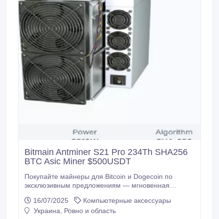
Bitmain Antminer S21 Pro 234Th SHA256
BTC Asic Miner $500USDT
Покупайте майнеры для Bitcoin и Dogecoin по
эксклюзивным предложениям — мгновенная
доставка и мгновенная прибыль. Apexto предлагает
16/07/2025
Компьютерные аксессуары
майнеры для ВСЕХ ВАШИХ ПОТРЕБНОСТЕЙ В
Украина, Ровно и область
МАЙНИНГЕ по выгодным ценам + скидки 40% и