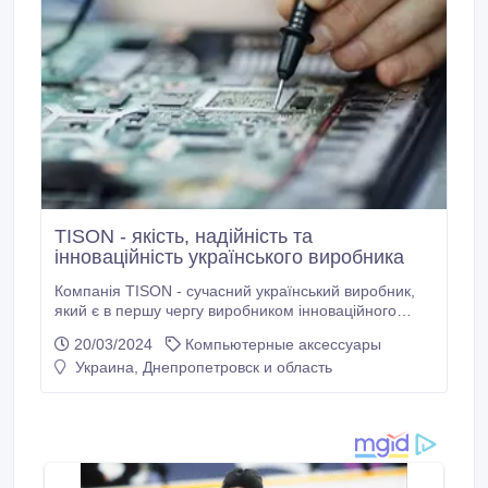
TISON - якість, надійність та
інноваційність українського виробника
Компанія TISON - сучасний український виробник,
який є в першу чергу виробником інноваційного
продукту, портативних зарядних станцій
20/03/2024
Компьютерные аксессуары
https://tison.com.ua/products/zaryadni-stantsiyi TISON
Украина, Днепропетровск и область
ENERGY. Ці пристрої спеціалісти компанії
розробили та постійно вдосконалюють для потреб
українських військових..