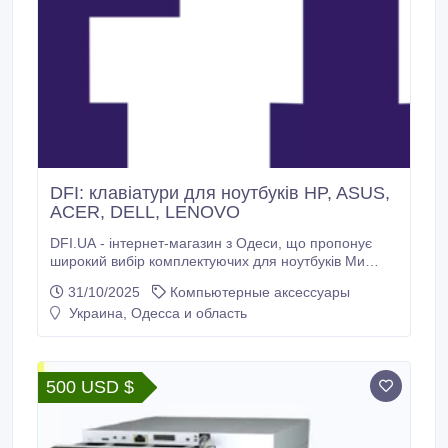
DFI: клавіатури для ноутбуків HP, ASUS,
ACER, DELL, LENOVO
DFI.UA - інтернет-магазин з Одеси, що пропонує
широкий вибір комплектуючих для ноутбуків Ми
спеціалізуємося на якісних запчастинах для
31/10/2025
Компьютерные аксессуары
ноутбуків усіх відомих брендів від клавіатур і
Украина, Одесса и область
матриць до батарей, блоків живлення, корпусів, плат
і мікросхем. Завдяки постійному оновленню складу
ви швидко знайдете необхідну деталь без зайвих
зусиль.
500 USD $