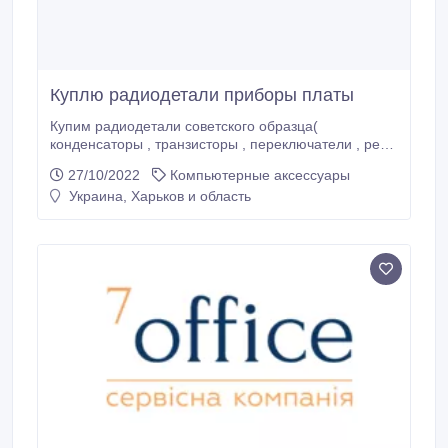
Куплю радиодетали приборы платы
Купим радиодетали советского образца(
конденсаторы , транзисторы , переключатели , реле
, разъёмы и т.д) , старую технику , приборы (
27/10/2022
Компьютерные аксессуары
осциллографы , частотомеры , вольтметры ,
Украина, Харьков и область
генераторы сигналов и т.д) платы Самовывоз
Харьков Почта.