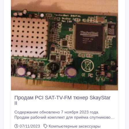
выполнении как повседневных, так и
требовательных компьютерных задач.
Продам PCI SAT-TV-FM тюнер SkayStar
II
Содержание обновлено 7 ноября 2023 года.
Продам рабочий комплект для приёма спутникового
сигнала - просмотра спутникового ТВ на
07/11/2023
Компьютерные аксессуары
стационарном компьютере, В комплект входят -