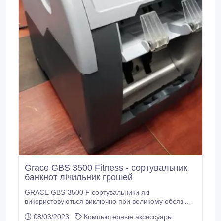
Grace GBS 3500 Fitness - сортувальник
банкнот лічильник грошей
GRACE GBS-3500 F сортувальники які
використовуються виключно при великому обсязі
готівки в банках, касах перерахунку національної та
08/03/2023
Компьютерные аксессуары
іноземних валют. Ця техніка розроблена для роботи