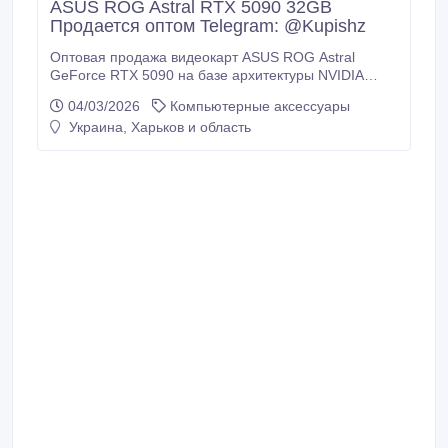
ASUS ROG Astral RTX 5090 32GB
Продается оптом Telegram: @Kupishz
Оптовая продажа видеокарт ASUS ROG Astral
GeForce RTX 5090 на базе архитектуры NVIDIA
Blackwell с 21 760 ядрами CUDA, 32 ГБ памяти
04/03/2026
Компьютерные аксессуары
GDDR7, 512-битной шиной и частотой до ~2, 6 ГГц
Украина, Харьков и область
(разгон), поддержкой PCIe 5.0 и DLSS 4 для
экстремальных игр в разрешении 4K/8K. Мы также
являемся оптовым поставщиком видеокарт/
графических карт GeForce RTX 5090/ 5080ti/ 5080/
5070ti/5070/5060ti/4090/4080ti / 4080 / 4070 / 4070ti
/4060ti/4060.