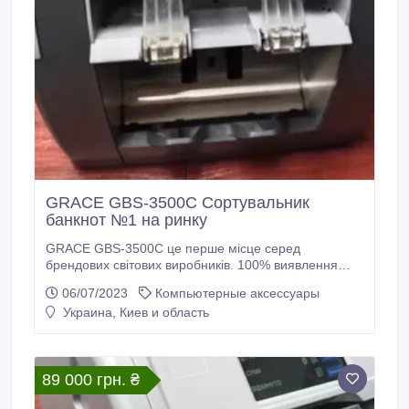
GRACE GBS-3500C Сортувальник
банкнот №1 на ринку
GRACE GBS-3500C це перше місце серед
брендових світових виробників. 100% виявлення
супер підробок фальшивих доларів 2006 випуску
06/07/2023
Компьютерные аксессуары
(встановлені нові датчики CIS розробки 2023 року).
Украина, Киев и область
Миттєве відключення доларів до 1996 року випуску
(клавіша на головному екрані). Великий сенсорний
дисплей, який добре видно для камер
спостереження.
89 000 грн. ₴