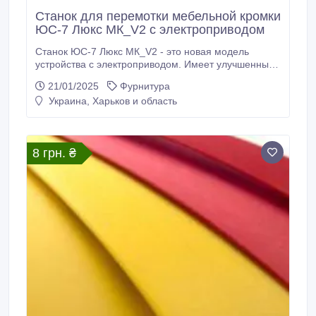
Станок для перемотки мебельной кромки
ЮС-7 Люкс МК_V2 с электроприводом
Станок ЮС-7 Люкс МК_V2 - это новая модель
устройства с электроприводом. Имеет улучшенные
характеристики, дополнительный сервис и
21/01/2025
Фурнитура
предназначен для перемотки и измерения длины
Украина, Харьков и область
мебельной кромки шириной 19-45 мм. и толщиной
0, 3-2 мм. Видео работы по ссылке:
https://youtu.be/sNW1OCd0L1M Для высокой
точности измерения применен электронный счетчик
8 грн. ₴
метража.