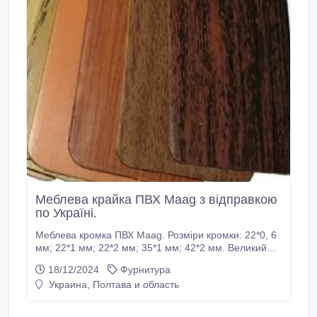
Меблева крайка ПВХ Maag з відправкою
по Україні.
Меблева кромка ПВХ Maag. Розміри кромки: 22*0, 6
мм; 22*1 мм; 22*2 мм; 35*1 мм; 42*2 мм. Великий
вибір декорів. У Компанії "Строй-Трейд" Ви завжди
18/12/2024
Фурнитура
можете підібрати та купити меблеву кромку ПВХ
Украина, Полтава и область
Maag під будь-який декор ЛДСП. Швидка відправка з
Києва та Харкова по всій Україні. Мінімальне
замовлення: 50 м.