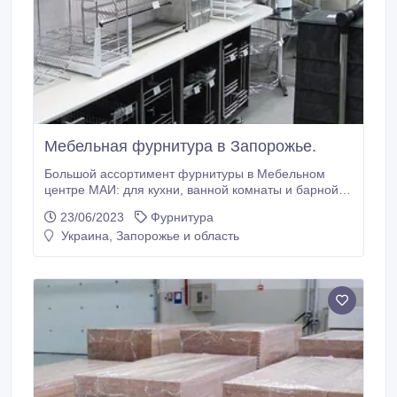
Мебельная фурнитура в Запорожье.
Большой ассортимент фурнитуры в Мебельном
центре МАИ: для кухни, ванной комнаты и барной
стойки и не только! Полочки, сушилки, подставки
23/06/2023
Фурнитура
для горячего, ложек-вилок, крючки для полотенец,
Украина, Запорожье и область
бутылкодержатели, выкатные секции, мыльницы,
стаканы, вешалки, ручки...... и многое многое
другое! Так же всегда в наличие большой выбор
фурнитуры для шкафов купе!!! МЕБЕЛЬНЫЙ ЦЕНТР
МАИ г.