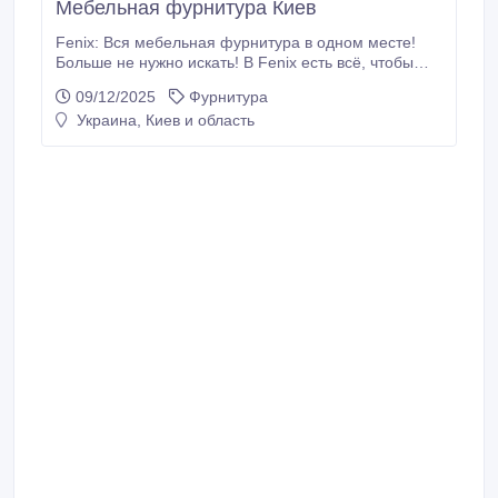
Мебельная фурнитура Киев
Fenix: Вся мебельная фурнитура в одном месте!
Больше не нужно искать! В Fenix есть всё, чтобы
собрать мебель вашей мечты: Петли,
09/12/2025
Фурнитура
направляющие, ручки, газлифты, ножки. Системы
Украина, Киев и область
для шкафов-купе, раздвижных дверей, кухонные
механизмы. Отличное качество Цены от поставщика
Опт и розница с доставкой Звоните нам! 067-70-30-
413, 095-34-22-366 fenix.