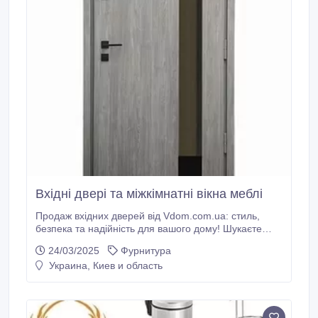
Вхідні двері та міжкімнатні вікна меблі
Продаж вхідних дверей від Vdom.com.ua: стиль,
безпека та надійність для вашого дому! Шукаєте
ідеальні вхідні двері для вашого будинку чи офісу? У
24/03/2025
Фурнитура
Vdom.com.ua ви знайдете широкий асортимент
Украина, Киев и область
дверей, що поєднують сучасний дизайн, високу
якість і надійність. Ми пропонуємо двері різних
моделей, кольорів та оздоблення, які ідеально
впишуться в будь-який інтер'єр.