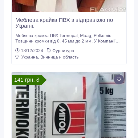
Меблева крайка ПВХ з відправкою по
Україні.
Меблева кромка ПВХ Termopal, Maag, Polkemic.
Товщини кромки від 0, 45 мм до 2 мм. У Компанії
"Строй-Трейд" Ви завжди можете підібрати та купити
18/12/2024
Фурнитура
меблеву кромку ПВХ під будь-який декор ЛДСП.
Украина, Винница и область
Швидка відправка з Харкова та Києва по всій Україні.
Мінімальне замовлення: 50 м.п. Послуга нанесення
клею.
141 грн. ₴