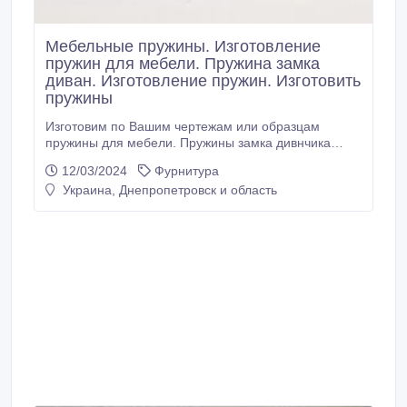
Мебельные пружины. Изготовление
пружин для мебели. Пружина замка
диван. Изготовление пружин. Изготовить
пружины
Изготовим по Вашим чертежам или образцам
пружины для мебели. Пружины замка дивнчика
разных систем. Системы Дельфин, Квадрат, Прима
12/03/2024
Фурнитура
и другие. Сотрудничаем с изготовителями мебели.
Украина, Днепропетровск и область
Отличное качество и низкая цена. Доставка по
Украине. Наш сайт http://kapkan.uaprom.net/
0503020058, 0679136244, 0572946469.