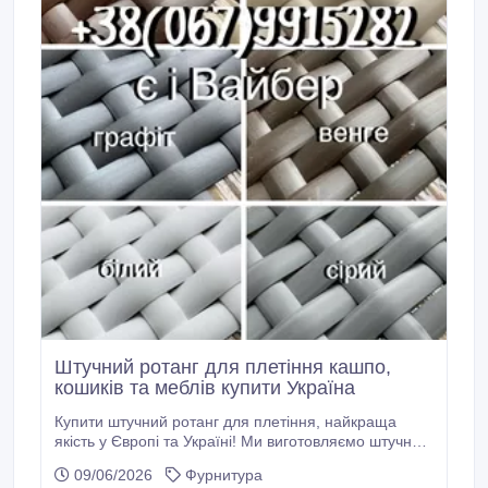
Штучний ротанг для плетіння кашпо,
кошиків та меблів купити Україна
Купити штучний ротанг для плетіння, найкраща
якість у Європі та Україні! Ми виготовляємо штучний
ротанг з 2012 року (виробництво Техноротанг, м.
09/06/2026
Фурнитура
Харків). Виготовляємо якісний ротанг з первинної