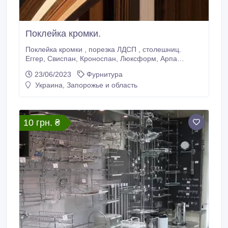
Поклейка кромки.
Поклейка кромки , порезка ЛДСП , столешниц.
Еггер, Свиспан, Кроноспан, Люксформ, Арпа
Запорожье , ул. Круговая 165 моб 0672686532 ,
23/06/2023
Фурнитура
0958565842 markovskiy.mai@gmail.com
Украина, Запорожье и область
https://www.mai-zp.com/.
10 грн. ₴