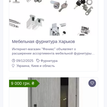
Мебельная фурнитура Харьков
Интернет-магазин "Феникс" объявляет о
расширении ассортимента мебельной фурнитуры и
готов предложить своим клиентам новые решения
09/12/2025
Фурнитура
для дома, офиса и коммерческих интерьеров. Мы
Украина, Киев и область
стремимся обеспечить мастеров, дизайнеров и
мебельные компании качественными и надежными
комплектующими по доступным ценам.
9 000 грн. ₴