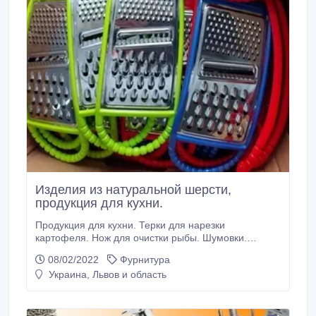
Изделия из натуральной шерсти,
продукция для кухни.
Продукция для кухни. Терки для нарезки
картофеля. Нож для очистки рыбы. Шумовки.
Шинковки. Продажа формировочных ножей.
08/02/2022
Фурнитура
Сувениры с дерева. Покрывала купить. Купить
Украина, Львов и область
натуральный ковер. Купить шерстяную безрукавку.
Продажа шерстяных носков. Новогодние снежинки с
дерева. Новогодние игрушки из дерева. Одеяло
шерстяное купить.