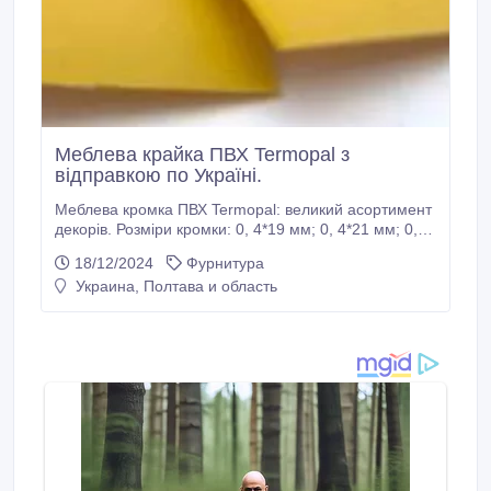
Меблева крайка ПВХ Termopal з
відправкою по Україні.
Меблева кромка ПВХ Termopal: великий асортимент
декорів. Розміри кромки: 0, 4*19 мм; 0, 4*21 мм; 0,
45*19 мм; 0, 45*21 мм; 0, 6*22 мм; 0, 8*21 мм; 1,
18/12/2024
Фурнитура
8*21 мм; 0, 8*42 мм; 1, 8*42 мм. У Компанії "Строй-
Украина, Полтава и область
Трейд" Ви завжди можете купити меблеву кромку
ПВХ Termopal під будь-який декор ЛДСП. Швидка
відправка з Києва та Харкова по всій Україні.