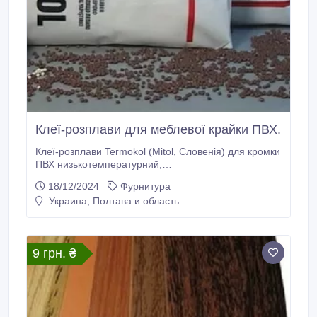
Клеї-розплави для меблевої крайки ПВХ.
Клеї-розплави Termokol (Mitol, Словенія) для кромки
ПВХ низькотемпературний,
середньотемпературний, високотемпературні.
18/12/2024
Фурнитура
Упаковка: 25 кг. Клей Termokol є аналогом клею, як:
Украина, Полтава и область
Kleiberit, Dorus, Jowat, Termolite, та за своїми
характеристиками нічим їм не поступається. У
Компанії "Строй-Трейд" Ви завжди можете купити
клеї-розплави Termokol зі швидкою відправкою з
9 грн. ₴
Харкова та Києва по всій Україні.