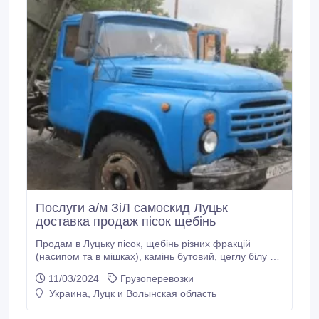
Послуги а/м ЗіЛ самоскид Луцьк
доставка продаж пісок щебінь
Продам в Луцьку пісок, щебінь різних фракцій
(насипом та в мішках), камінь бутовий, цеглу білу та
червону (нову та б/в), цемент, землю на вимостку,
11/03/2024
Грузоперевозки
торфокрихту, чорнозем. Доставка вивезення
Украина, Луцк и Волынская область
будівельного сміття. Тел:0501094084
Тел:0981094084.