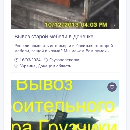
Вывоз старой мебели в Донецке
Решили поменять интерьер и избавиться от старой
мебели, вещей и хлама? Мы можем Вам помочь в
решении данной проблемы. Разберем, поломаем,
16/03/2024
Грузоперевозки
спустим, соберем, погрузим и вывезем на свалку.
Украина, Донецк и область
Предоставляем услуги грузчиков и транспортных
средств (Зил, Камаз, Газель). Выполним быстро,
качественно, в кратчайшие сроки.