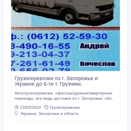
Грузоперевозки по г. Запорожье и
Украине до 6-ти т. Грузчики.
Автогрузоперевозки, офисные/дачные/квартирные
переезды, все виды доставок по г. Запорожье, обл. и
Украине, ГАЗель, Mercedes Atego до 6-ти т. 45 куб.
13/03/2024
Грузоперевозки
м. + услуги проф. грузчиков. Экспедиционные и
Украина, Запорожье и область
диспетчерские услуги. Мы предоставляем
следующие автомобили. Автомобиль Газель
грузоподъёмностью до 2-х т.