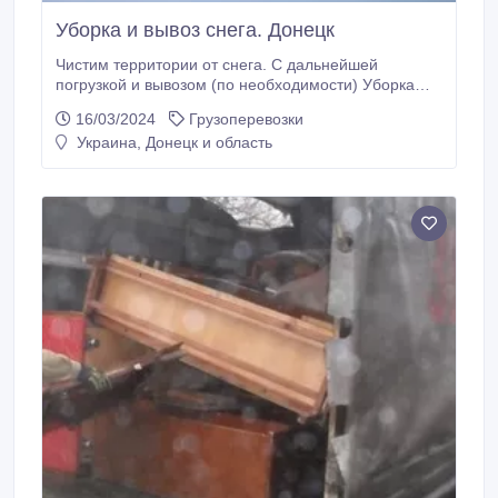
Уборка и вывоз снега. Донецк
Чистим территории от снега. С дальнейшей
погрузкой и вывозом (по необходимости) Уборка
снега осуществляется тракторами JCB. У нас
16/03/2024
Грузоперевозки
большой опыт работы. При больших объемах –
Украина, Донецк и область
скидки. Обратившись к нам вы на всегда забудете
об этой проблеме.Геннадий 099-073-96-
85(Viber).071-402-31-98.