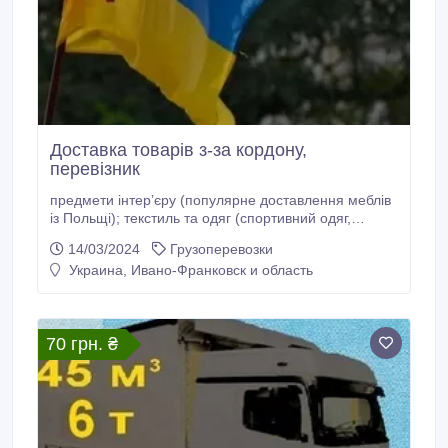
Доставка товарів з-за кордону,
перевізник
предмети інтер’єру (популярне доставлення меблів
із Польщі); текстиль та одяг (спортивний одяг,
тканини, постільна білизна); харчові продукти та
14/03/2024
Грузоперевозки
напої (шоколад, сир, масло, чай, печиво); health and
Украина, Ивано-Франковск и область
care (косметика); доставлення взуття з Польщі,
сумок та аксесуарів; товари для дітей (одяг, іграшки,
.
70 грн. ₴