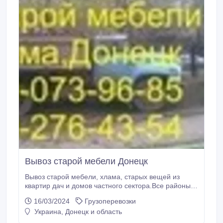
Вывоз старой мебели Донецк
Вывоз старой мебели, хлама, старых вещей из
квартир дач и домов частного сектора.Все районы
города Донецка.Машинами ЗИЛ(7м3), КАМАЗ,
16/03/2024
Грузоперевозки
ГАЗЕЛЬ. Грузчики.Работаем без выходных, быстро,
Украина, Донецк и область
аккуратно в удобное для Вас время. Звоните
Сегодня! Сейчас! Геннадий 099-073-96-