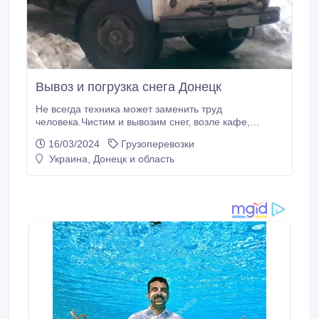
Вывоз и погрузка снега Донецк
Не всегда техника может заменить труд
человека.Чистим и вывозим снег, возле кафе,
ресторанов, магазинов и офисов Донецка и т.д.
16/03/2024
Грузоперевозки
Работаем во всех районах города Донецка а также
Украина, Донецк и область
часть Макеевки. Быстро и качественно.Всегда и
везде.12 лет на рынке. Зил 7м3 + 2 человека. 099-
073-96-85(Viber).071-402-31-98 Геннадий.