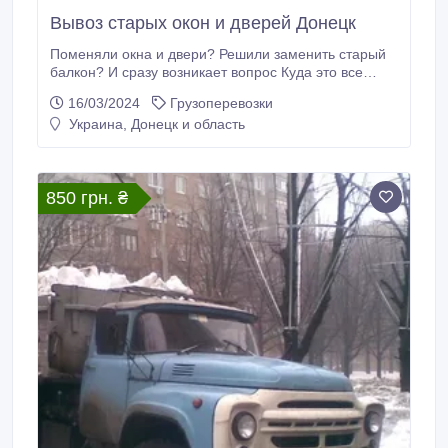
Вывоз старых окон и дверей Донецк
Поменяли окна и двери? Решили заменить старый
балкон? И сразу возникает вопрос Куда это все
девать? Это просто: Обратитесь к нам! Производим
16/03/2024
Грузоперевозки
вывоз старых окон и дверей и оставшегося после их
Украина, Донецк и область
демонтажа мусора. С выносом из квартиры (на
улицу) погрузкой в машину и вывозом на городскую
свалку. Обслуживаем все районы г.
850 грн. ₴