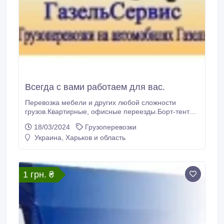
Всегда с вами работаем для вас.
Перевозка мебели и других любой сложности
грузов.Квартирные, офисные переезды.Борт-тент
до двух тонн по городу и области.Вывоз
18/03/2024
Грузоперевозки
строительного мусора и других материалов..
Украина, Харьков и область
1 грн. ₴