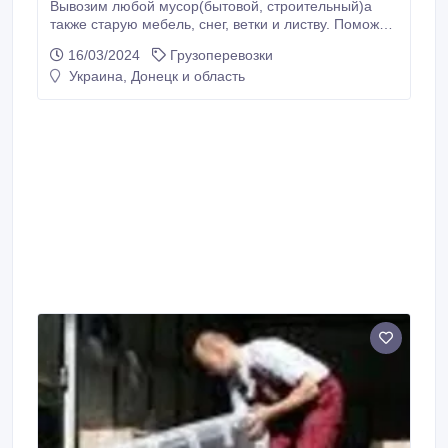
Вывозим любой мусор(бытовой, строительный)а
также старую мебель, снег, ветки и листву. Поможем
вам в погрузочно-разгрузочных работах. Поможем
16/03/2024
Грузоперевозки
также в квартирном, офисном переезде Перевезем
Украина, Донецк и область
( мебель, пианино, быт.технику, сейфы,
торг.оборудование и т.д ); - Подьем строй-
материалов на этаж . Вывоз строит.мусора; .