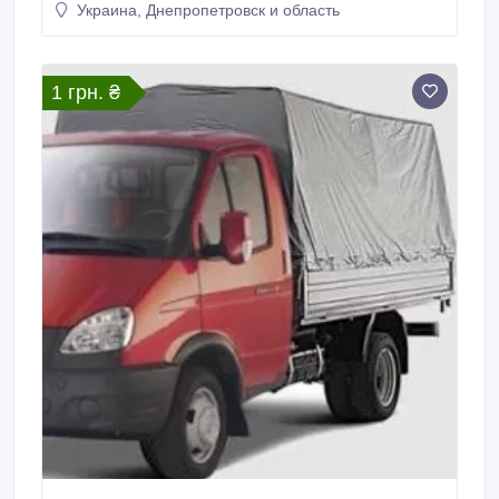
Украина, Днепропетровск и область
Вывоз мусора. Погрузка. 067 5657650.
1 грн. ₴