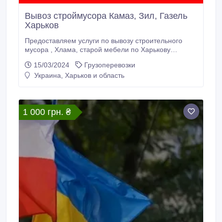
Вывоз строймусора Камаз, Зил, Газель
Харьков
Предоставляем услуги по вывозу строительного
мусора , Хлама, старой мебели по Харькову
грузовыми авто - Камаз, Зил, Газель , а также
15/03/2024
Грузоперевозки
старой мебели, хлама на свалку. Также вы можете
Украина, Харьков и область
воспользоваться услугами грузчиков по выносу и
погрузке мусора. Работаем без выходных. тел.
0933346847, 0968701320.
1 000 грн. ₴