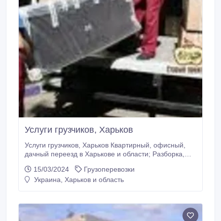
Услуги грузчиков, Харьков
Услуги грузчиков, Харьков Квартирный, офисный,
дачный переезд в Харькове и области; Разборка,
сборка, упаковка, перевозка мебели; Разгрузочные
15/03/2024
Грузоперевозки
и погрузочные работы; Транспортировка сейфов,
Украина, Харьков и область
пианино, банкоматов; Доставка крупной бытовой
техники из магазина или склада; Доставка
строительных материалов на объекты ремонта или
строительства; Вывоз строительного мусора в
Харькове Так же перевозки-переезды Газели по г.